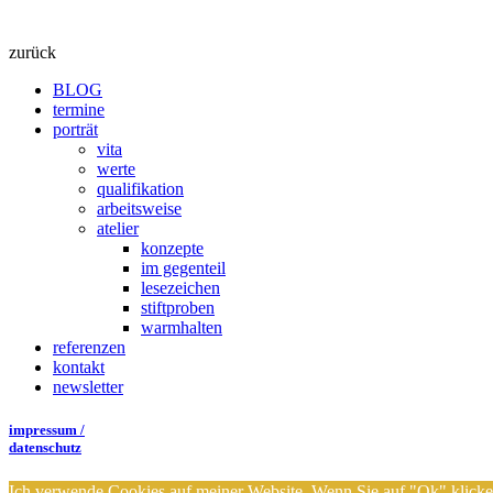
zurück
BLOG
termine
porträt
vita
werte
qualifikation
arbeitsweise
atelier
konzepte
im gegenteil
lesezeichen
stiftproben
warmhalten
referenzen
kontakt
newsletter
impressum /
datenschutz
Ich verwende Cookies auf meiner Website. Wenn Sie auf "Ok" klick