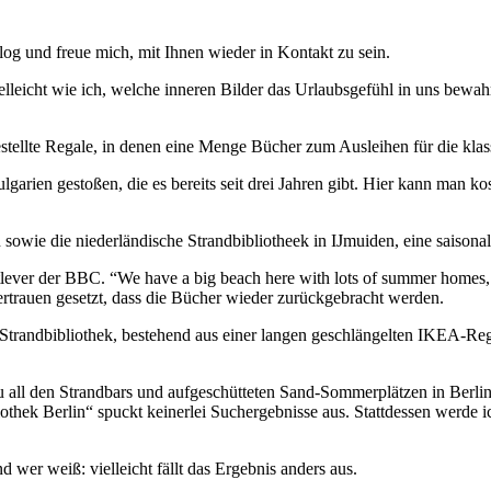
og und freue mich, mit Ihnen wieder in Kontakt zu sein.
vielleicht wie ich, welche inneren Bilder das Urlaubsgefühl in uns bewa
stellte Regale, in denen eine Menge Bücher zum Ausleihen für die klas
lgarien gestoßen, die es bereits seit drei Jahren gibt. Hier kann man 
sowie die niederländische Strandbibliotheek in IJmuiden, eine saisonal
tlever der BBC. “We have a big beach here with lots of summer homes,
rtrauen gesetzt, dass die Bücher wieder zurückgebracht werden.
Strandbibliothek, bestehend aus einer langen geschlängelten IKEA-R
zu all den Strandbars und aufgeschütteten Sand-Sommerplätzen in Berl
othek Berlin“ spuckt keinerlei Suchergebnisse aus. Stattdessen werde ic
wer weiß: vielleicht fällt das Ergebnis anders aus.