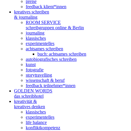
preise
feedback klient*innen
kreatives schreiben
& journaling
ROOM SERVICE
schreibgruppen online & Berlin
journaling
klassisches
experimentelles
achtsames schreiben
buch: achtsames schreiben
autobiografisches schreiben
kunst
fotografie
storytravelling
wissenschaft & beruf
feedback teilnehmer*innen
GOLDEN WORDS
das schreibhotel
kreativität &
kreatives denken
klassisches
experimentelles
life balance
konfliktkompetenz