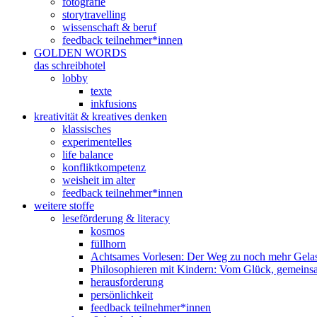
fotografie
storytravelling
wissenschaft & beruf
feedback teilnehmer*innen
GOLDEN WORDS
das schreibhotel
lobby
texte
inkfusions
kreativität & kreatives denken
klassisches
experimentelles
life balance
konfliktkompetenz
weisheit im alter
feedback teilnehmer*innen
weitere stoffe
leseförderung & literacy
kosmos
füllhorn
Achtsames Vorlesen: Der Weg zu noch mehr Gelas
Philosophieren mit Kindern: Vom Glück, gemeins
herausforderung
persönlichkeit
feedback teilnehmer*innen