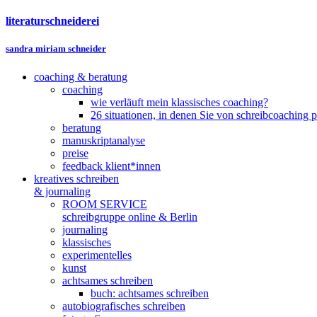
literaturschneiderei
sandra miriam schneider
coaching & beratung
coaching
wie verläuft mein klassisches coaching?
26 situationen, in denen Sie von schreibcoaching p
beratung
manuskriptanalyse
preise
feedback klient*innen
kreatives schreiben
& journaling
ROOM SERVICE
schreibgruppe online & Berlin
journaling
klassisches
experimentelles
kunst
achtsames schreiben
buch: achtsames schreiben
autobiografisches schreiben