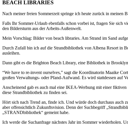
BEACH LIBRARIES
Nach meiner freien Sommerzeit springe ich heute zurück in meinen Bl
Falls Ihr Sommer-Urlaub ebenfalls schon vorbei ist, fragen Sie sich 
den Bildersturm aus der Arbeits-Außenwelt.
Mein Vorschlag: Bilder von beach libraries. Am Strand im Sand aufge
Durch Zufall bin ich auf die Strandbibliothek von Albena Resort in Bu
ausleihen.
Dann gibt es die Brighton Beach Library, eine Bibliothek in Brooklyn 
“We have to re-invent ourselves,” sagt die Koordinatorin Maaike Cor
großen Verwaltungs- oder Pfand-Aufwand. Es wird stattdessen auf Ve
Anscheinend gab es auch mal eine IKEA-Werbung mit einer fiktiven 
diese Strandbibliothek zu finden sei.
Hört sich nach Trend an, finde ich. Und würde doch durchaus auch 
aber offensichtlich Zukunftsvision. Denn der Suchbegriff „Strandbibli
„STRANDbibliothek“ gemeint habe.
Ich werde die Suchanfrage nächstes Jahr im Sommer wiederholen. Und 