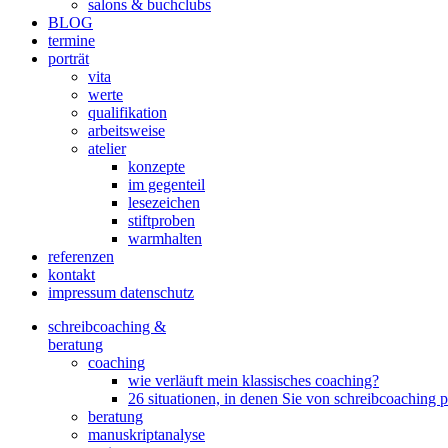
salons & buchclubs
BLOG
termine
porträt
vita
werte
qualifikation
arbeitsweise
atelier
konzepte
im gegenteil
lesezeichen
stiftproben
warmhalten
referenzen
kontakt
impressum datenschutz
schreibcoaching &
beratung
coaching
wie verläuft mein klassisches coaching?
26 situationen, in denen Sie von schreibcoaching p
beratung
manuskriptanalyse