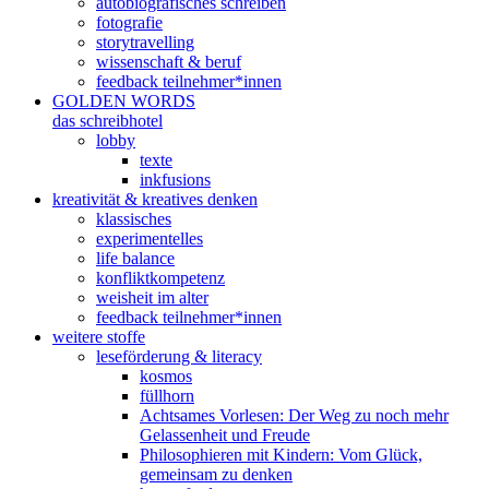
autobiografisches schreiben
fotografie
storytravelling
wissenschaft & beruf
feedback teilnehmer*innen
GOLDEN WORDS
das schreibhotel
lobby
texte
inkfusions
kreativität & kreatives denken
klassisches
experimentelles
life balance
konfliktkompetenz
weisheit im alter
feedback teilnehmer*innen
weitere stoffe
leseförderung & literacy
kosmos
füllhorn
Achtsames Vorlesen: Der Weg zu noch mehr
Gelassenheit und Freude
Philosophieren mit Kindern: Vom Glück,
gemeinsam zu denken