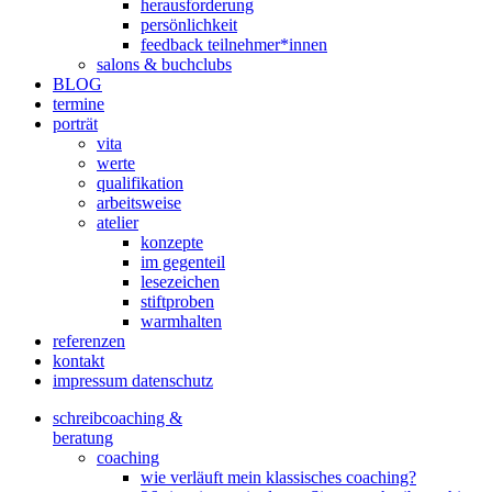
herausforderung
persönlichkeit
feedback teilnehmer*innen
salons & buchclubs
BLOG
termine
porträt
vita
werte
qualifikation
arbeitsweise
atelier
konzepte
im gegenteil
lesezeichen
stiftproben
warmhalten
referenzen
kontakt
impressum datenschutz
schreibcoaching &
beratung
coaching
wie verläuft mein klassisches coaching?