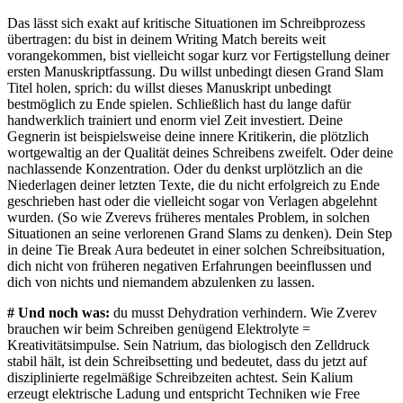
Das lässt sich exakt auf kritische Situationen im Schreibprozess
übertragen: du bist in deinem Writing Match bereits weit
vorangekommen, bist vielleicht sogar kurz vor Fertigstellung deiner
ersten Manuskriptfassung. Du willst unbedingt diesen Grand Slam
Titel holen, sprich: du willst dieses Manuskript unbedingt
bestmöglich zu Ende spielen. Schließlich hast du lange dafür
handwerklich trainiert und enorm viel Zeit investiert. Deine
Gegnerin ist beispielsweise deine innere Kritikerin, die plötzlich
wortgewaltig an der Qualität deines Schreibens zweifelt. Oder deine
nachlassende Konzentration. Oder du denkst urplötzlich an die
Niederlagen deiner letzten Texte, die du nicht erfolgreich zu Ende
geschrieben hast oder die vielleicht sogar von Verlagen abgelehnt
wurden. (So wie Zverevs früheres mentales Problem, in solchen
Situationen an seine verlorenen Grand Slams zu denken). Dein Step
in deine Tie Break Aura bedeutet in einer solchen Schreibsituation,
dich nicht von früheren negativen Erfahrungen beeinflussen und
dich von nichts und niemandem abzulenken zu lassen.
# Und noch was:
du musst Dehydration verhindern. Wie Zverev
brauchen wir beim Schreiben genügend Elektrolyte =
Kreativitätsimpulse. Sein Natrium, das biologisch den Zelldruck
stabil hält, ist dein Schreibsetting und bedeutet, dass du jetzt auf
disziplinierte regelmäßige Schreibzeiten achtest. Sein Kalium
erzeugt elektrische Ladung und entspricht Techniken wie Free