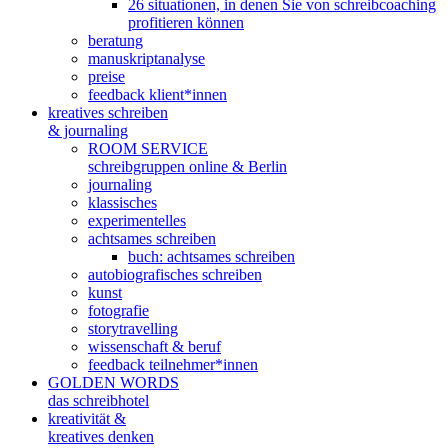
26 situationen, in denen Sie von schreibcoaching
profitieren können
beratung
manuskriptanalyse
preise
feedback klient*innen
kreatives schreiben
& journaling
ROOM SERVICE
schreibgruppen online & Berlin
journaling
klassisches
experimentelles
achtsames schreiben
buch: achtsames schreiben
autobiografisches schreiben
kunst
fotografie
storytravelling
wissenschaft & beruf
feedback teilnehmer*innen
GOLDEN WORDS
das schreibhotel
kreativität &
kreatives denken