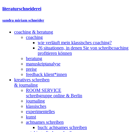
literaturschneiderei
sandra miriam schneider
coaching & beratung
coaching
wie verläuft mein klassisches coaching?
26 situationen, in denen Sie von schreibcoaching
profitieren können
beratung
manuskriptanalyse
preise
feedback klient*innen
kreatives schreiben
& journaling
ROOM SERVICE
schreibgruppe online & Berlin
journaling
klassisches
experimentelles
kunst
achtsames schreiben
buch: achtsames schreiben