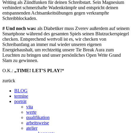
Writing als Zündfunken für deinen Schreibstart. Sein Magnesium
verhindert schmerzhafte Wadenkrämpfe und entspricht deinen
entspannenden Achtsamkeitsübungen gegen verkrampfte
Schreibblockaden.
# Und noch was:
als Diabetiker muss Zverev außerdem auf seinem
Smartphone während des gesamten Spiels seinen Blutzuckerspiegel
checken. Entsprechend wertvoll ist es, wir checken von
Schreibanfang an immer mal wieder unseren eigenen
Energiehaushalt, um rechtzeitig unsere Tie Break Aura zum
Leuchten zu bringen und unser persönliches Open Write Grand
Slam zu gewinnen.
O.K.:
„TIME! LET’S PLAY!“
zurück
BLOG
termine
porträt
vita
werte
qualifikation
arbeitsweise
atelier