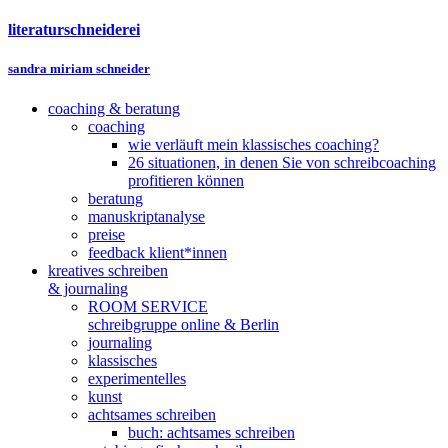
literaturschneiderei
sandra miriam schneider
coaching & beratung
coaching
wie verläuft mein klassisches coaching?
26 situationen, in denen Sie von schreibcoaching
profitieren können
beratung
manuskriptanalyse
preise
feedback klient*innen
kreatives schreiben
& journaling
ROOM SERVICE
schreibgruppe online & Berlin
journaling
klassisches
experimentelles
kunst
achtsames schreiben
buch: achtsames schreiben