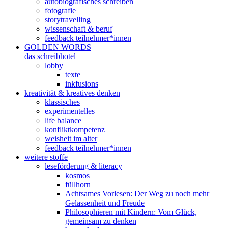
autobiografisches schreiben
fotografie
storytravelling
wissenschaft & beruf
feedback teilnehmer*innen
GOLDEN WORDS
das schreibhotel
lobby
texte
inkfusions
kreativität & kreatives denken
klassisches
experimentelles
life balance
konfliktkompetenz
weisheit im alter
feedback teilnehmer*innen
weitere stoffe
leseförderung & literacy
kosmos
füllhorn
Achtsames Vorlesen: Der Weg zu noch mehr
Gelassenheit und Freude
Philosophieren mit Kindern: Vom Glück,
gemeinsam zu denken