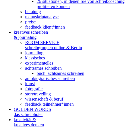
26 situationen, in denen Sie von schreibcoaching
profitieren können
beratung
manuskriptanalyse
preise
feedback klient*innen
kreatives schreiben
& journaling
ROOM SERVICE
schreibgruppen online & Berlin
journaling
klassisches
experimentelles
achtsames schreiben
buch: achtsames schreiben
autobiografisches schreiben
kunst
fotografie
storytravelling
wissenschaft & beruf
feedback teilnehmer*innen
GOLDEN WORDS
das schreibhotel
kreativität &
kreatives denken