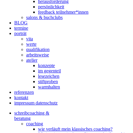
herausforderung
persönlichkeit
feedback teilnehmer*innen
salons & buchclubs
BLOG
termine
porträt
vita
werte
qualifikation
arbeitsweise
atelier
konzepte
im gegenteil
lesezeichen
stiftproben
warmhalten
referenzen
kontakt
impressum datenschutz
schreibcoaching &
beratung
coaching
wie verläuft mein klassisches coaching?