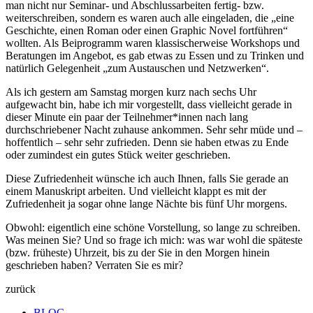
man nicht nur Seminar- und Abschlussarbeiten fertig- bzw.
weiterschreiben, sondern es waren auch alle eingeladen, die „eine
Geschichte, einen Roman oder einen Graphic Novel fortführen“
wollten. Als Beiprogramm waren klassischerweise Workshops und
Beratungen im Angebot, es gab etwas zu Essen und zu Trinken und
natürlich Gelegenheit „zum Austauschen und Netzwerken“.
Als ich gestern am Samstag morgen kurz nach sechs Uhr
aufgewacht bin, habe ich mir vorgestellt, dass vielleicht gerade in
dieser Minute ein paar der Teilnehmer*innen nach lang
durchschriebener Nacht zuhause ankommen. Sehr sehr müde und –
hoffentlich – sehr sehr zufrieden. Denn sie haben etwas zu Ende
oder zumindest ein gutes Stück weiter geschrieben.
Diese Zufriedenheit wünsche ich auch Ihnen, falls Sie gerade an
einem Manuskript arbeiten. Und vielleicht klappt es mit der
Zufriedenheit ja sogar ohne lange Nächte bis fünf Uhr morgens.
Obwohl: eigentlich eine schöne Vorstellung, so lange zu schreiben.
Was meinen Sie? Und so frage ich mich: was war wohl die späteste
(bzw. früheste) Uhrzeit, bis zu der Sie in den Morgen hinein
geschrieben haben? Verraten Sie es mir?
zurück
BLOG