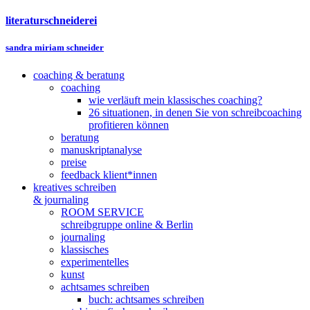
literaturschneiderei
sandra miriam schneider
coaching & beratung
coaching
wie verläuft mein klassisches coaching?
26 situationen, in denen Sie von schreibcoaching
profitieren können
beratung
manuskriptanalyse
preise
feedback klient*innen
kreatives schreiben
& journaling
ROOM SERVICE
schreibgruppe online & Berlin
journaling
klassisches
experimentelles
kunst
achtsames schreiben
buch: achtsames schreiben