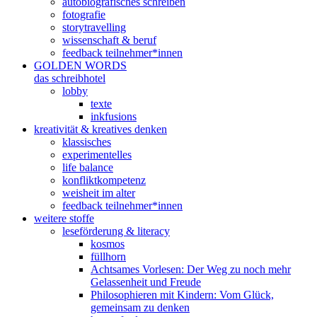
autobiografisches schreiben
fotografie
storytravelling
wissenschaft & beruf
feedback teilnehmer*innen
GOLDEN WORDS
das schreibhotel
lobby
texte
inkfusions
kreativität & kreatives denken
klassisches
experimentelles
life balance
konfliktkompetenz
weisheit im alter
feedback teilnehmer*innen
weitere stoffe
leseförderung & literacy
kosmos
füllhorn
Achtsames Vorlesen: Der Weg zu noch mehr
Gelassenheit und Freude
Philosophieren mit Kindern: Vom Glück,
gemeinsam zu denken