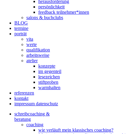
herausforderung
persönlichkeit
feedback teilnehmer*innen
salons & buchclubs
BLOG
termine
porträt
vita
werte
qualifikation
arbeitsweise
atelier
konzepte
im gegenteil
lesezeichen
stiftproben
warmhalten
referenzen
kontakt
impressum datenschutz
schreibcoaching &
beratung
coaching
wie verläuft mein klassisches coaching?