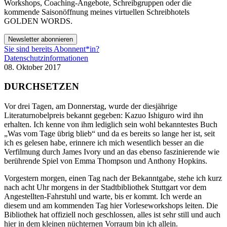
Workshops, Coaching-Angebote, Schreibgruppen oder die
kommende Saisonöffnung meines virtuellen Schreibhotels
GOLDEN WORDS.
Newsletter abonnieren
Sie sind bereits Abonnent*in?
Datenschutzinformationen
08. Oktober 2017
DURCHSETZEN
Vor drei Tagen, am Donnerstag, wurde der diesjährige
Literaturnobelpreis bekannt gegeben: Kazuo Ishiguro wird ihn
erhalten. Ich kenne von ihm lediglich sein wohl bekanntestes Buch
„Was vom Tage übrig blieb“ und da es bereits so lange her ist, seit
ich es gelesen habe, erinnere ich mich wesentlich besser an die
Verfilmung durch James Ivory und an das ebenso faszinierende wie
berührende Spiel von Emma Thompson und Anthony Hopkins.
Vorgestern morgen, einen Tag nach der Bekanntgabe, stehe ich kurz
nach acht Uhr morgens in der Stadtbibliothek Stuttgart vor dem
Angestellten-Fahrstuhl und warte, bis er kommt. Ich werde an
diesem und am kommenden Tag hier Vorleseworkshops leiten. Die
Bibliothek hat offiziell noch geschlossen, alles ist sehr still und auch
hier in dem kleinen nüchternen Vorraum bin ich allein.