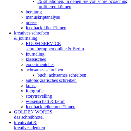
26 situationen, in denen Sie von schreibcoaching
profitieren können
beratung
manuskriptanalyse
preise
feedback klient*innen
kreatives schreiben
& journaling
ROOM SERVICE
schreibgruppen online & Berlin
journaling
klassisches
experimentelles
achtsames schreiben
buch: achtsames schreiben
autobiografisches schreiben
kunst
fotografie
storytravelling
wissenschaft & beruf
feedback teilnehmer*innen
GOLDEN WORDS
das schreibhotel
kreativität &
kreatives denken