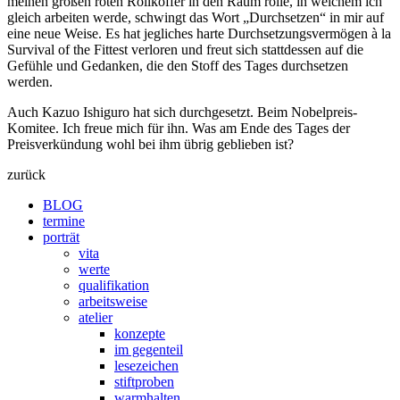
meinen großen roten Rollkoffer in den Raum rolle, in welchem ich
gleich arbeiten werde, schwingt das Wort „Durchsetzen“ in mir auf
eine neue Weise. Es hat jegliches harte Durchsetzungsvermögen à la
Survival of the Fittest verloren und freut sich stattdessen auf die
Gefühle und Gedanken, die den Stoff des Tages durchsetzen
werden.
Auch Kazuo Ishiguro hat sich durchgesetzt. Beim Nobelpreis-
Komitee. Ich freue mich für ihn. Was am Ende des Tages der
Preisverkündung wohl bei ihm übrig geblieben ist?
zurück
BLOG
termine
porträt
vita
werte
qualifikation
arbeitsweise
atelier
konzepte
im gegenteil
lesezeichen
stiftproben
warmhalten