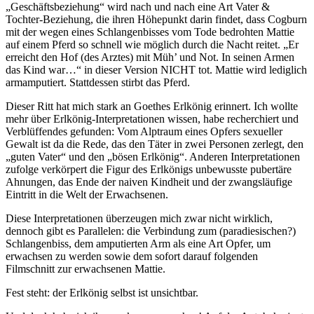
„Geschäftsbeziehung“ wird nach und nach eine Art Vater &
Tochter-Beziehung, die ihren Höhepunkt darin findet, dass Cogburn
mit der wegen eines Schlangenbisses vom Tode bedrohten Mattie
auf einem Pferd so schnell wie möglich durch die Nacht reitet. „Er
erreicht den Hof (des Arztes) mit Müh’ und Not. In seinen Armen
das Kind war…“ in dieser Version NICHT tot. Mattie wird lediglich
armamputiert. Stattdessen stirbt das Pferd.
Dieser Ritt hat mich stark an Goethes Erlkönig erinnert. Ich wollte
mehr über Erlkönig-Interpretationen wissen, habe recherchiert und
Verblüffendes gefunden: Vom Alptraum eines Opfers sexueller
Gewalt ist da die Rede, das den Täter in zwei Personen zerlegt, den
„guten Vater“ und den „bösen Erlkönig“. Anderen Interpretationen
zufolge verkörpert die Figur des Erlkönigs unbewusste pubertäre
Ahnungen, das Ende der naiven Kindheit und der zwangsläufige
Eintritt in die Welt der Erwachsenen.
Diese Interpretationen überzeugen mich zwar nicht wirklich,
dennoch gibt es Parallelen: die Verbindung zum (paradiesischen?)
Schlangenbiss, dem amputierten Arm als eine Art Opfer, um
erwachsen zu werden sowie dem sofort darauf folgenden
Filmschnitt zur erwachsenen Mattie.
Fest steht: der Erlkönig selbst ist unsichtbar.