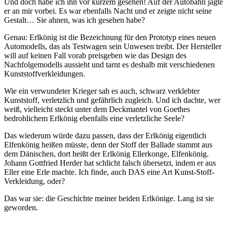
Und doch habe ich ihn vor kurzem gesehen! Auf der Autobahn jagte
er an mir vorbei. Es war ebenfalls Nacht und er zeigte nicht seine
Gestalt… Sie ahnen, was ich gesehen habe?
Genau: Erlkönig ist die Bezeichnung für den Prototyp eines neuen
Automodells, das als Testwagen sein Unwesen treibt. Der Hersteller
will auf keinen Fall vorab preisgeben wie das Design des
Nachfolgemodells aussieht und tarnt es deshalb mit verschiedenen
Kunststoffverkleidungen.
Wie ein verwundeter Krieger sah es auch, schwarz verklebter
Kunststoff, verletzlich und gefährlich zugleich. Und ich dachte, wer
weiß, vielleicht steckt unter dem Deckmantel von Goethes
bedrohlichem Erlkönig ebenfalls eine verletzliche Seele?
Das wiederum würde dazu passen, dass der Erlkönig eigentlich
Elfenkönig heißen müsste, denn der Stoff der Ballade stammt aus
dem Dänischen, dort heißt der Erlkönig Ellerkonge, Elfenkönig.
Johann Gottfried Herder hat schlicht falsch übersetzt, indem er aus
Eller eine Erle machte. Ich finde, auch DAS eine Art Kunst-Stoff-
Verkleidung, oder?
Das war sie: die Geschichte meiner beiden Erlkönige. Lang ist sie
geworden.