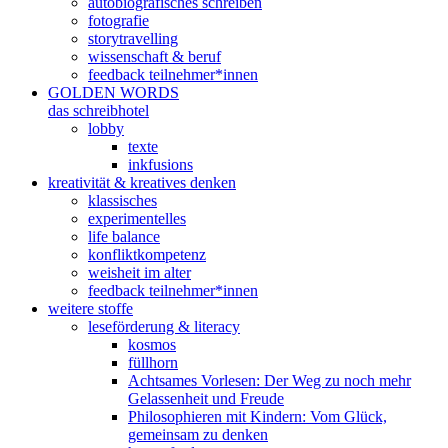
autobiografisches schreiben
fotografie
storytravelling
wissenschaft & beruf
feedback teilnehmer*innen
GOLDEN WORDS
das schreibhotel
lobby
texte
inkfusions
kreativität & kreatives denken
klassisches
experimentelles
life balance
konfliktkompetenz
weisheit im alter
feedback teilnehmer*innen
weitere stoffe
leseförderung & literacy
kosmos
füllhorn
Achtsames Vorlesen: Der Weg zu noch mehr
Gelassenheit und Freude
Philosophieren mit Kindern: Vom Glück,
gemeinsam zu denken