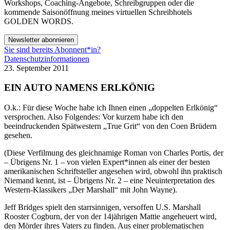
Workshops, Coaching-Angebote, Schreibgruppen oder die
kommende Saisonöffnung meines virtuellen Schreibhotels
GOLDEN WORDS.
Newsletter abonnieren
Sie sind bereits Abonnent*in?
Datenschutzinformationen
23. September 2011
EIN AUTO NAMENS ERLKÖNIG
O.k.: Für diese Woche habe ich Ihnen einen „doppelten Erlkönig“
versprochen. Also Folgendes: Vor kurzem habe ich den
beeindruckenden Spätwestern „True Grit“ von den Coen Brüdern
gesehen.
(Diese Verfilmung des gleichnamige Roman von Charles Portis, der
– Übrigens Nr. 1 – von vielen Expert*innen als einer der besten
amerikanischen Schriftsteller angesehen wird, obwohl ihn praktisch
Niemand kennt, ist – Übrigens Nr. 2 – eine Neuinterpretation des
Western-Klassikers „Der Marshall“ mit John Wayne).
Jeff Bridges spielt den starrsinnigen, versoffen U.S. Marshall
Rooster Cogburn, der von der 14jährigen Mattie angeheuert wird,
den Mörder ihres Vaters zu finden. Aus einer problematischen