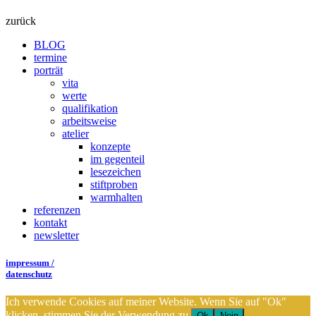
zurück
BLOG
termine
porträt
vita
werte
qualifikation
arbeitsweise
atelier
konzepte
im gegenteil
lesezeichen
stiftproben
warmhalten
referenzen
kontakt
newsletter
impressum /
datenschutz
Ich verwende Cookies auf meiner Website. Wenn Sie auf "Ok"
klicken, stimmen Sie der Verwendung zu.
Ok
Nein