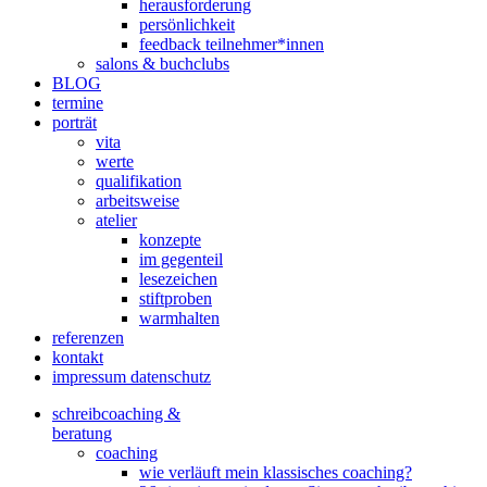
herausforderung
persönlichkeit
feedback teilnehmer*innen
salons & buchclubs
BLOG
termine
porträt
vita
werte
qualifikation
arbeitsweise
atelier
konzepte
im gegenteil
lesezeichen
stiftproben
warmhalten
referenzen
kontakt
impressum datenschutz
schreibcoaching &
beratung
coaching
wie verläuft mein klassisches coaching?