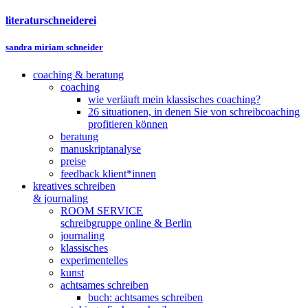
literaturschneiderei
sandra miriam schneider
coaching & beratung
coaching
wie verläuft mein klassisches coaching?
26 situationen, in denen Sie von schreibcoaching
profitieren können
beratung
manuskriptanalyse
preise
feedback klient*innen
kreatives schreiben
& journaling
ROOM SERVICE
schreibgruppe online & Berlin
journaling
klassisches
experimentelles
kunst
achtsames schreiben
buch: achtsames schreiben