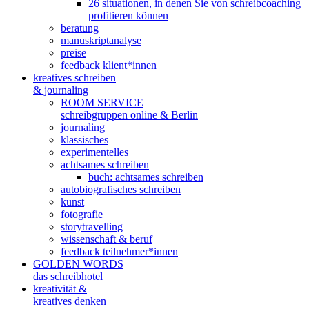
26 situationen, in denen Sie von schreibcoaching
profitieren können
beratung
manuskriptanalyse
preise
feedback klient*innen
kreatives schreiben
& journaling
ROOM SERVICE
schreibgruppen online & Berlin
journaling
klassisches
experimentelles
achtsames schreiben
buch: achtsames schreiben
autobiografisches schreiben
kunst
fotografie
storytravelling
wissenschaft & beruf
feedback teilnehmer*innen
GOLDEN WORDS
das schreibhotel
kreativität &
kreatives denken