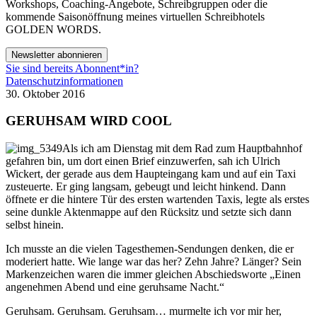
Workshops, Coaching-Angebote, Schreibgruppen oder die
kommende Saisonöffnung meines virtuellen Schreibhotels
GOLDEN WORDS.
Newsletter abonnieren
Sie sind bereits Abonnent*in?
Datenschutzinformationen
30. Oktober 2016
GERUHSAM WIRD COOL
Als ich am Dienstag mit dem Rad zum Hauptbahnhof
gefahren bin, um dort einen Brief einzuwerfen, sah ich Ulrich
Wickert, der gerade aus dem Haupteingang kam und auf ein Taxi
zusteuerte. Er ging langsam, gebeugt und leicht hinkend. Dann
öffnete er die hintere Tür des ersten wartenden Taxis, legte als erstes
seine dunkle Aktenmappe auf den Rücksitz und setzte sich dann
selbst hinein.
Ich musste an die vielen Tagesthemen-Sendungen denken, die er
moderiert hatte. Wie lange war das her? Zehn Jahre? Länger? Sein
Markenzeichen waren die immer gleichen Abschiedsworte „Einen
angenehmen Abend und eine geruhsame Nacht.“
Geruhsam. Geruhsam. Geruhsam… murmelte ich vor mir her,