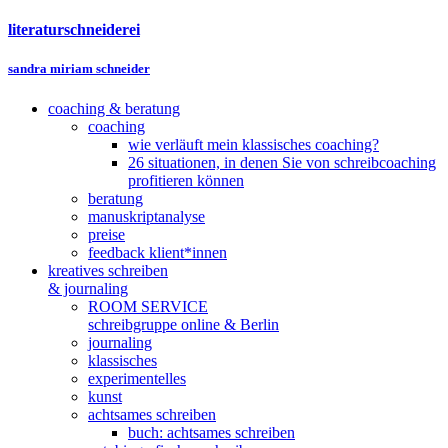
literaturschneiderei
sandra miriam schneider
coaching & beratung
coaching
wie verläuft mein klassisches coaching?
26 situationen, in denen Sie von schreibcoaching
profitieren können
beratung
manuskriptanalyse
preise
feedback klient*innen
kreatives schreiben
& journaling
ROOM SERVICE
schreibgruppe online & Berlin
journaling
klassisches
experimentelles
kunst
achtsames schreiben
buch: achtsames schreiben