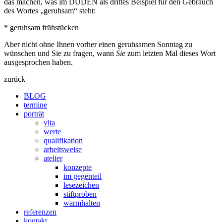
das machen, was im DUDEN als drittes Beispiel für den Gebrauch
des Wortes „geruhsam“ steht:
* geruhsam frühstücken
Aber nicht ohne Ihnen vorher einen geruhsamen Sonntag zu
wünschen und Sie zu fragen, wann
Sie
zum letzten Mal dieses Wort
ausgesprochen haben.
zurück
BLOG
termine
porträt
vita
werte
qualifikation
arbeitsweise
atelier
konzepte
im gegenteil
lesezeichen
stiftproben
warmhalten
referenzen
kontakt