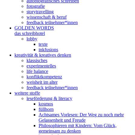
autobiografisches schreiben
fotografie
storytravelling
wissenschaft & beruf
feedback teilnehmer*innen
GOLDEN WORDS
das schreibhotel
lobby
texte
inkfusions
kreativität & kreatives denken
klassisches
experimentelles
life balance
konfliktkompetenz
weisheit im alter
feedback teilnehmer*innen
weitere stoffe
leseförderung & literacy
kosmos
füllhorn
Achtsames Vorlesen: Der Weg zu noch mehr
Gelassenheit und Freude
Philosophieren mit Kindern: Vom Glück,
gemeinsam zu denken