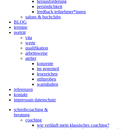
herausforderung
persönlichkeit
feedback teilnehmer*innen
salons & buchclubs
BLOG
termine
porträt
vita
werte
qualifikation
arbeitsweise
atelier
konzepte
im gegenteil
lesezeichen
stiftproben
warmhalten
referenzen
kontakt
impressum datenschutz
schreibcoaching &
beratung
coaching
wie verläuft mein klassisches coaching?