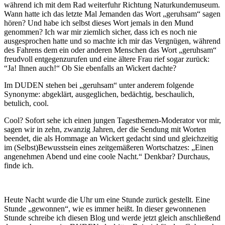
während ich mit dem Rad weiterfuhr Richtung Naturkundemuseum.
Wann hatte ich das letzte Mal Jemanden das Wort „geruhsam“ sagen
hören? Und habe ich selbst dieses Wort jemals in den Mund
genommen? Ich war mir ziemlich sicher, dass ich es noch nie
ausgesprochen hatte und so machte ich mir das Vergnügen, während
des Fahrens dem ein oder anderen Menschen das Wort „geruhsam“
freudvoll entgegenzurufen und eine ältere Frau rief sogar zurück:
“Ja! Ihnen auch!“ Ob Sie ebenfalls an Wickert dachte?
Im DUDEN stehen bei „geruhsam“ unter anderem folgende
Synonyme: abgeklärt, ausgeglichen, bedächtig, beschaulich,
betulich, cool.
Cool? Sofort sehe ich einen jungen Tagesthemen-Moderator vor mir,
sagen wir in zehn, zwanzig Jahren, der die Sendung mit Worten
beendet, die als Hommage an Wickert gedacht sind und gleichzeitig
im (Selbst)Bewusstsein eines zeitgemäßeren Wortschatzes: „Einen
angenehmen Abend und eine coole Nacht.“ Denkbar? Durchaus,
finde ich.
Heute Nacht wurde die Uhr um eine Stunde zurück gestellt. Eine
Stunde „gewonnen“, wie es immer heißt. In dieser gewonnenen
Stunde schreibe ich diesen Blog und werde jetzt gleich anschließend