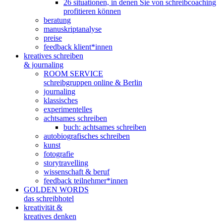
26 situationen, in denen Sie von schreibcoaching
profitieren können
beratung
manuskriptanalyse
preise
feedback klient*innen
kreatives schreiben
& journaling
ROOM SERVICE
schreibgruppen online & Berlin
journaling
klassisches
experimentelles
achtsames schreiben
buch: achtsames schreiben
autobiografisches schreiben
kunst
fotografie
storytravelling
wissenschaft & beruf
feedback teilnehmer*innen
GOLDEN WORDS
das schreibhotel
kreativität &
kreatives denken