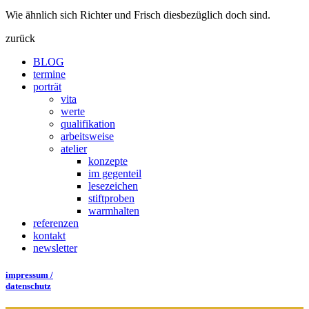
Wie ähnlich sich Richter und Frisch diesbezüglich doch sind.
zurück
BLOG
termine
porträt
vita
werte
qualifikation
arbeitsweise
atelier
konzepte
im gegenteil
lesezeichen
stiftproben
warmhalten
referenzen
kontakt
newsletter
impressum /
datenschutz