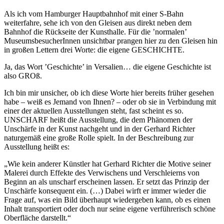
Als ich vom Hamburger Hauptbahnhof mit einer S-Bahn
weiterfahre, sehe ich von den Gleisen aus direkt neben dem
Bahnhof die Rückseite der Kunsthalle. Für die ’normalen’
MuseumsbesucherInnen unsichtbar prangen hier zu den Gleisen hin
in großen Lettern drei Worte: die eigene GESCHICHTE.
Ja, das Wort ’Geschichte’ in Versalien… die eigene Geschichte ist
also GROß.
Ich bin mir unsicher, ob ich diese Worte hier bereits früher gesehen
habe – weiß es Jemand von Ihnen? – oder ob sie in Verbindung mit
einer der aktuellen Ausstellungen steht, fast scheint es so.
UNSCHARF heißt die Ausstellung, die dem Phänomen der
Unschärfe in der Kunst nachgeht und in der Gerhard Richter
naturgemäß eine große Rolle spielt. In der Beschreibung zur
Ausstellung heißt es:
„Wie kein anderer Künstler hat Gerhard Richter die Motive seiner
Malerei durch Effekte des Verwischens und Verschleierns von
Beginn an als unscharf erscheinen lassen. Er setzt das Prinzip der
Unschärfe konsequent ein. (…) Dabei wirft er immer wieder die
Frage auf, was ein Bild überhaupt wiedergeben kann, ob es einen
Inhalt transportiert oder doch nur seine eigene verführerisch schöne
Oberfläche darstellt.“