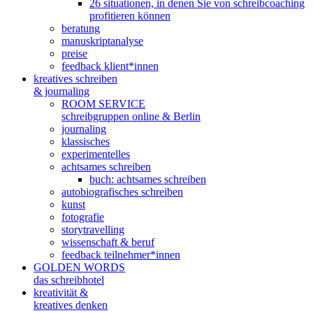
26 situationen, in denen Sie von schreibcoaching
profitieren können
beratung
manuskriptanalyse
preise
feedback klient*innen
kreatives schreiben
& journaling
ROOM SERVICE
schreibgruppen online & Berlin
journaling
klassisches
experimentelles
achtsames schreiben
buch: achtsames schreiben
autobiografisches schreiben
kunst
fotografie
storytravelling
wissenschaft & beruf
feedback teilnehmer*innen
GOLDEN WORDS
das schreibhotel
kreativität &
kreatives denken