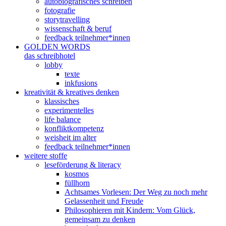
autobiografisches schreiben
fotografie
storytravelling
wissenschaft & beruf
feedback teilnehmer*innen
GOLDEN WORDS
das schreibhotel
lobby
texte
inkfusions
kreativität & kreatives denken
klassisches
experimentelles
life balance
konfliktkompetenz
weisheit im alter
feedback teilnehmer*innen
weitere stoffe
leseförderung & literacy
kosmos
füllhorn
Achtsames Vorlesen: Der Weg zu noch mehr
Gelassenheit und Freude
Philosophieren mit Kindern: Vom Glück,
gemeinsam zu denken