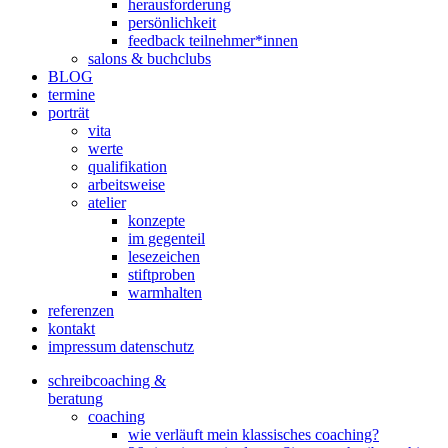
herausforderung
persönlichkeit
feedback teilnehmer*innen
salons & buchclubs
BLOG
termine
porträt
vita
werte
qualifikation
arbeitsweise
atelier
konzepte
im gegenteil
lesezeichen
stiftproben
warmhalten
referenzen
kontakt
impressum datenschutz
schreibcoaching &
beratung
coaching
wie verläuft mein klassisches coaching?