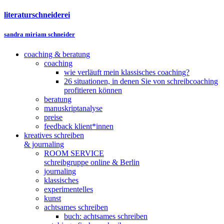
literaturschneiderei
sandra miriam schneider
coaching & beratung
coaching
wie verläuft mein klassisches coaching?
26 situationen, in denen Sie von schreibcoaching
profitieren können
beratung
manuskriptanalyse
preise
feedback klient*innen
kreatives schreiben
& journaling
ROOM SERVICE
schreibgruppe online & Berlin
journaling
klassisches
experimentelles
kunst
achtsames schreiben
buch: achtsames schreiben