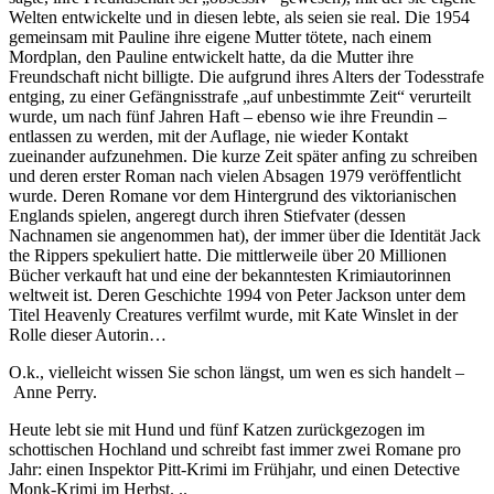
Welten entwickelte und in diesen lebte, als seien sie real. Die 1954
gemeinsam mit Pauline ihre eigene Mutter tötete, nach einem
Mordplan, den Pauline entwickelt hatte, da die Mutter ihre
Freundschaft nicht billigte. Die aufgrund ihres Alters der Todesstrafe
entging, zu einer Gefängnisstrafe „auf unbestimmte Zeit“ verurteilt
wurde, um nach fünf Jahren Haft – ebenso wie ihre Freundin –
entlassen zu werden, mit der Auflage, nie wieder Kontakt
zueinander aufzunehmen. Die kurze Zeit später anfing zu schreiben
und deren erster Roman nach vielen Absagen 1979 veröffentlicht
wurde. Deren Romane vor dem Hintergrund des viktorianischen
Englands spielen, angeregt durch ihren Stiefvater (dessen
Nachnamen sie angenommen hat), der immer über die Identität Jack
the Rippers spekuliert hatte. Die mittlerweile über 20 Millionen
Bücher verkauft hat und eine der bekanntesten Krimiautorinnen
weltweit ist. Deren Geschichte 1994 von Peter Jackson unter dem
Titel Heavenly Creatures verfilmt wurde, mit Kate Winslet in der
Rolle dieser Autorin…
O.k., vielleicht wissen Sie schon längst, um wen es sich handelt –
Anne Perry.
Heute lebt sie mit Hund und fünf Katzen zurückgezogen im
schottischen Hochland und schreibt fast immer zwei Romane pro
Jahr: einen Inspektor Pitt-Krimi im Frühjahr, und einen Detective
Monk-Krimi im Herbst. ..