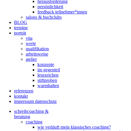
herausforderung
persönlichkeit
feedback teilnehmer*innen
salons & buchclubs
BLOG
termine
porträt
vita
werte
qualifikation
arbeitsweise
atelier
konzepte
im gegenteil
lesezeichen
stiftproben
warmhalten
referenzen
kontakt
impressum datenschutz
schreibcoaching &
beratung
coaching
wie verläuft mein klassisches coaching?