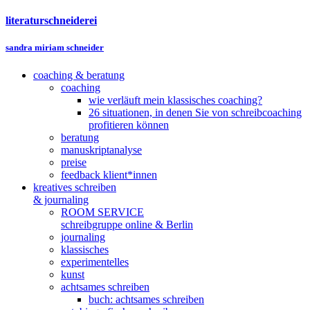
literaturschneiderei
sandra miriam schneider
coaching & beratung
coaching
wie verläuft mein klassisches coaching?
26 situationen, in denen Sie von schreibcoaching
profitieren können
beratung
manuskriptanalyse
preise
feedback klient*innen
kreatives schreiben
& journaling
ROOM SERVICE
schreibgruppe online & Berlin
journaling
klassisches
experimentelles
kunst
achtsames schreiben
buch: achtsames schreiben