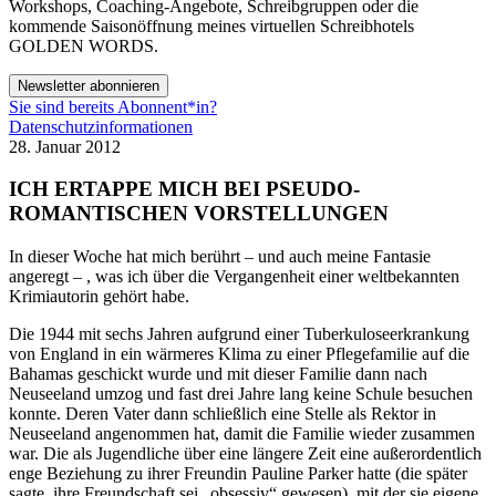
Workshops, Coaching-Angebote, Schreibgruppen oder die
kommende Saisonöffnung meines virtuellen Schreibhotels
GOLDEN WORDS.
Newsletter abonnieren
Sie sind bereits Abonnent*in?
Datenschutzinformationen
28. Januar 2012
ICH ERTAPPE MICH BEI PSEUDO-
ROMANTISCHEN VORSTELLUNGEN
In dieser Woche hat mich berührt – und auch meine Fantasie
angeregt – , was ich über die Vergangenheit einer weltbekannten
Krimiautorin gehört habe.
Die 1944 mit sechs Jahren aufgrund einer Tuberkuloseerkrankung
von England in ein wärmeres Klima zu einer Pflegefamilie auf die
Bahamas geschickt wurde und mit dieser Familie dann nach
Neuseeland umzog und fast drei Jahre lang keine Schule besuchen
konnte. Deren Vater dann schließlich eine Stelle als Rektor in
Neuseeland angenommen hat, damit die Familie wieder zusammen
war. Die als Jugendliche über eine längere Zeit eine außerordentlich
enge Beziehung zu ihrer Freundin Pauline Parker hatte (die später
sagte, ihre Freundschaft sei „obsessiv“ gewesen), mit der sie eigene