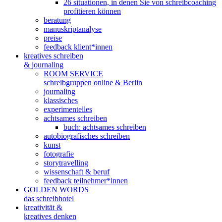
26 situationen, in denen Sie von schreibcoaching
profitieren können
beratung
manuskriptanalyse
preise
feedback klient*innen
kreatives schreiben
& journaling
ROOM SERVICE
schreibgruppen online & Berlin
journaling
klassisches
experimentelles
achtsames schreiben
buch: achtsames schreiben
autobiografisches schreiben
kunst
fotografie
storytravelling
wissenschaft & beruf
feedback teilnehmer*innen
GOLDEN WORDS
das schreibhotel
kreativität &
kreatives denken