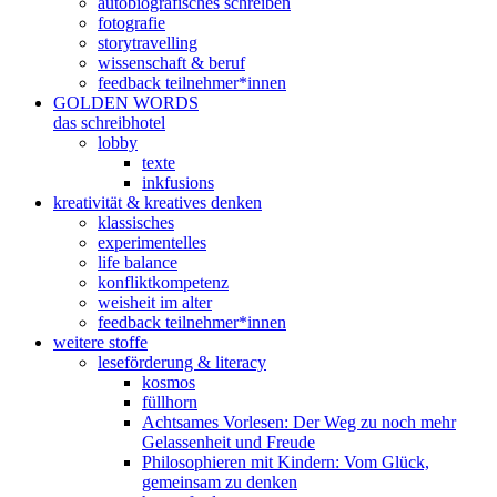
autobiografisches schreiben
fotografie
storytravelling
wissenschaft & beruf
feedback teilnehmer*innen
GOLDEN WORDS
das schreibhotel
lobby
texte
inkfusions
kreativität & kreatives denken
klassisches
experimentelles
life balance
konfliktkompetenz
weisheit im alter
feedback teilnehmer*innen
weitere stoffe
leseförderung & literacy
kosmos
füllhorn
Achtsames Vorlesen: Der Weg zu noch mehr
Gelassenheit und Freude
Philosophieren mit Kindern: Vom Glück,
gemeinsam zu denken