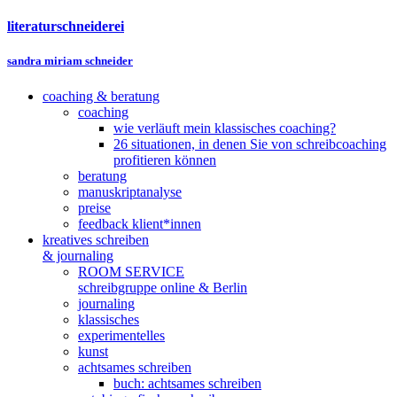
literaturschneiderei
sandra miriam schneider
coaching & beratung
coaching
wie verläuft mein klassisches coaching?
26 situationen, in denen Sie von schreibcoaching
profitieren können
beratung
manuskriptanalyse
preise
feedback klient*innen
kreatives schreiben
& journaling
ROOM SERVICE
schreibgruppe online & Berlin
journaling
klassisches
experimentelles
kunst
achtsames schreiben
buch: achtsames schreiben