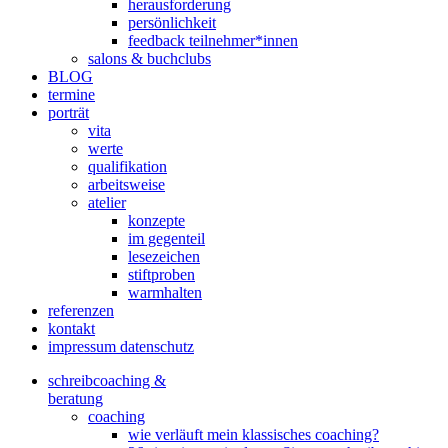
herausforderung
persönlichkeit
feedback teilnehmer*innen
salons & buchclubs
BLOG
termine
porträt
vita
werte
qualifikation
arbeitsweise
atelier
konzepte
im gegenteil
lesezeichen
stiftproben
warmhalten
referenzen
kontakt
impressum datenschutz
schreibcoaching &
beratung
coaching
wie verläuft mein klassisches coaching?