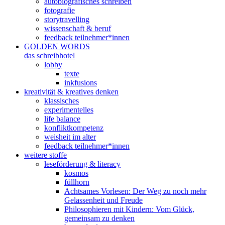
autobiografisches schreiben
fotografie
storytravelling
wissenschaft & beruf
feedback teilnehmer*innen
GOLDEN WORDS
das schreibhotel
lobby
texte
inkfusions
kreativität & kreatives denken
klassisches
experimentelles
life balance
konfliktkompetenz
weisheit im alter
feedback teilnehmer*innen
weitere stoffe
leseförderung & literacy
kosmos
füllhorn
Achtsames Vorlesen: Der Weg zu noch mehr
Gelassenheit und Freude
Philosophieren mit Kindern: Vom Glück,
gemeinsam zu denken