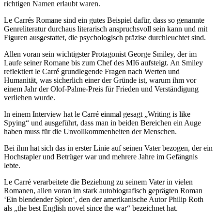
richtigen Namen erlaubt waren.
Le Carrés Romane sind ein gutes Beispiel dafür, dass so genannte
Genreliteratur durchaus literarisch anspruchsvoll sein kann und mit
Figuren ausgestattet, die psychologisch präzise durchleuchtet sind.
Allen voran sein wichtigster Protagonist George Smiley, der im
Laufe seiner Romane bis zum Chef des MI6 aufsteigt. An Smiley
reflektiert le Carré grundlegende Fragen nach Werten und
Humanität, was sicherlich einer der Gründe ist, warum ihm vor
einem Jahr der Olof-Palme-Preis für Frieden und Verständigung
verliehen wurde.
In einem Interview hat le Carré einmal gesagt „Writing is like
Spying“ und ausgeführt, dass man in beiden Bereichen ein Auge
haben muss für die Unvollkommenheiten der Menschen.
Bei ihm hat sich das in erster Linie auf seinen Vater bezogen, der ein
Hochstapler und Betrüger war und mehrere Jahre im Gefängnis
lebte.
Le Carré verarbeitete die Beziehung zu seinem Vater in vielen
Romanen, allen voran im stark autobiografisch geprägten Roman
‘Ein blendender Spion‘, den der amerikanische Autor Philip Roth
als „the best English novel since the war“ bezeichnet hat.