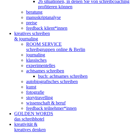
26 situationen, in denen Sie von schreibcoaching
profitieren können
beratung
manuskriptanalyse
preise
feedback klient*innen
kreatives schreiben
& journaling
ROOM SERVICE
schreibgruppen online & Berlin
journaling
klassisches
experimentelles
achtsames schreiben
buch: achtsames schreiben
autobiografisches schreiben
kunst
fotografie
storytravelling
wissenschaft & beruf
feedback teilnehmer*innen
GOLDEN WORDS
das schreibhotel
kreativität &
kreatives denken