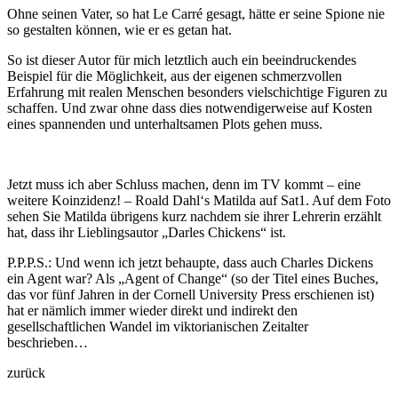
Ohne seinen Vater, so hat Le Carré gesagt, hätte er seine Spione nie
so gestalten können, wie er es getan hat.
So ist dieser Autor für mich letztlich auch ein beeindruckendes
Beispiel für die Möglichkeit, aus der eigenen schmerzvollen
Erfahrung mit realen Menschen besonders vielschichtige Figuren zu
schaffen. Und zwar ohne dass dies notwendigerweise auf Kosten
eines spannenden und unterhaltsamen Plots gehen muss.
Jetzt muss ich aber Schluss machen, denn im TV kommt – eine
weitere Koinzidenz! – Roald Dahl‘s Matilda auf Sat1. Auf dem Foto
sehen Sie Matilda übrigens kurz nachdem sie ihrer Lehrerin erzählt
hat, dass ihr Lieblingsautor „Darles Chickens“ ist.
P.P.P.S.: Und wenn ich jetzt behaupte, dass auch Charles Dickens
ein Agent war? Als „Agent of Change“ (so der Titel eines Buches,
das vor fünf Jahren in der Cornell University Press erschienen ist)
hat er nämlich immer wieder direkt und indirekt den
gesellschaftlichen Wandel im viktorianischen Zeitalter
beschrieben…
zurück