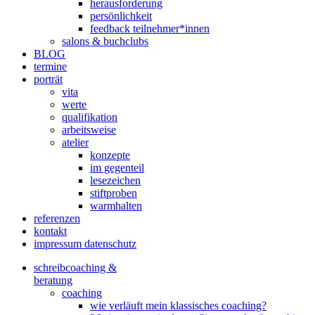
herausforderung
persönlichkeit
feedback teilnehmer*innen
salons & buchclubs
BLOG
termine
porträt
vita
werte
qualifikation
arbeitsweise
atelier
konzepte
im gegenteil
lesezeichen
stiftproben
warmhalten
referenzen
kontakt
impressum datenschutz
schreibcoaching &
beratung
coaching
wie verläuft mein klassisches coaching?