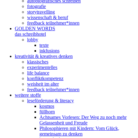
autobiografisches schreiben
fotografie
storytravelling
wissenschaft & beruf
feedback teilnehmer*innen
GOLDEN WORDS
das schreibhotel
lobby
texte
inkfusions
kreativität & kreatives denken
klassisches
experimentelles
life balance
konfliktkompetenz
weisheit im alter
feedback teilnehmer*innen
weitere stoffe
leseförderung & literacy
kosmos
füllhorn
Achtsames Vorlesen: Der Weg zu noch mehr
Gelassenheit und Freude
Philosophieren mit Kindern: Vom Glück,
gemeinsam zu denken