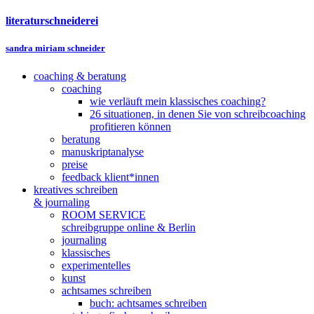
literaturschneiderei
sandra miriam schneider
coaching & beratung
coaching
wie verläuft mein klassisches coaching?
26 situationen, in denen Sie von schreibcoaching
profitieren können
beratung
manuskriptanalyse
preise
feedback klient*innen
kreatives schreiben
& journaling
ROOM SERVICE
schreibgruppe online & Berlin
journaling
klassisches
experimentelles
kunst
achtsames schreiben
buch: achtsames schreiben