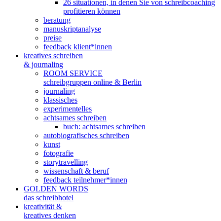
26 situationen, in denen Sie von schreibcoaching
profitieren können
beratung
manuskriptanalyse
preise
feedback klient*innen
kreatives schreiben
& journaling
ROOM SERVICE
schreibgruppen online & Berlin
journaling
klassisches
experimentelles
achtsames schreiben
buch: achtsames schreiben
autobiografisches schreiben
kunst
fotografie
storytravelling
wissenschaft & beruf
feedback teilnehmer*innen
GOLDEN WORDS
das schreibhotel
kreativität &
kreatives denken