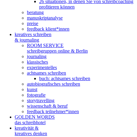
26 situationen, in denen Sie von schreibcoaching
profitieren können
beratung
manuskriptanalyse
preise
feedback klient*innen
kreatives schreiben
& journaling
ROOM SERVICE
schreibgruppen online & Berlin
journaling
klassisches
experimentelles
achtsames schreiben
buch: achtsames schreiben
autobiografisches schreiben
kunst
fotografie
storytravelling
wissenschaft & beruf
feedback teilnehmer*innen
GOLDEN WORDS
das schreibhotel
kreativität &
kreatives denken