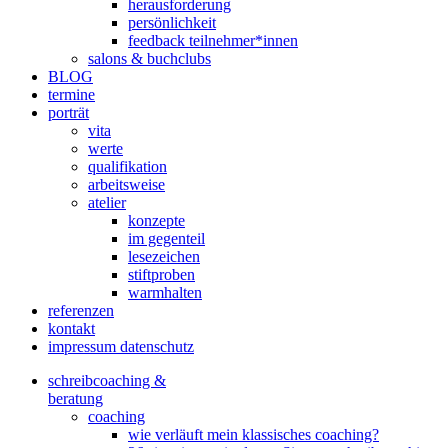
herausforderung
persönlichkeit
feedback teilnehmer*innen
salons & buchclubs
BLOG
termine
porträt
vita
werte
qualifikation
arbeitsweise
atelier
konzepte
im gegenteil
lesezeichen
stiftproben
warmhalten
referenzen
kontakt
impressum datenschutz
schreibcoaching &
beratung
coaching
wie verläuft mein klassisches coaching?