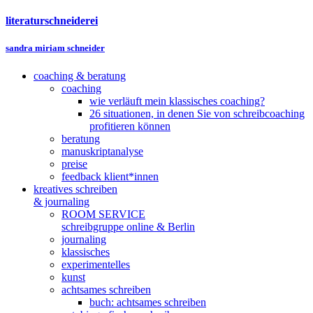
literaturschneiderei
sandra miriam schneider
coaching & beratung
coaching
wie verläuft mein klassisches coaching?
26 situationen, in denen Sie von schreibcoaching
profitieren können
beratung
manuskriptanalyse
preise
feedback klient*innen
kreatives schreiben
& journaling
ROOM SERVICE
schreibgruppe online & Berlin
journaling
klassisches
experimentelles
kunst
achtsames schreiben
buch: achtsames schreiben