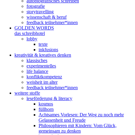
autobiografisches schreiben
fotografie
storytravelling
wissenschaft & beruf
feedback teilnehmer*innen
GOLDEN WORDS
das schreibhotel
lobby
texte
inkfusions
kreativität & kreatives denken
klassisches
experimentelles
life balance
konfliktkompetenz
weisheit im alter
feedback teilnehmer*innen
weitere stoffe
leseförderung & literacy
kosmos
füllhorn
Achtsames Vorlesen: Der Weg zu noch mehr
Gelassenheit und Freude
Philosophieren mit Kindern: Vom Glück,
gemeinsam zu denken