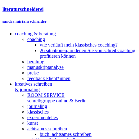
literaturschneiderei
sandra miriam schneider
coaching & beratung
coaching
wie verläuft mein klassisches coaching?
26 situationen, in denen Sie von schreibcoaching
profitieren können
beratung
manuskriptanalyse
preise
feedback klient*innen
kreatives schreiben
& journaling
ROOM SERVICE
schreibgruppe online & Berlin
journaling
klassisches
experimentelles
kunst
achtsames schreiben
buch: achtsames schreiben