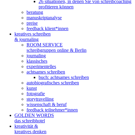
26 situationen, in denen Sie von schreibcoaching
profitieren können
beratung
manuskriptanalyse
preise
feedback klient*innen
kreatives schreiben
& journaling
ROOM SERVICE
schreibgruppen online & Berlin
journaling
klassisches
experimentelles
achtsames schreiben
buch: achtsames schreiben
autobiografisches schreiben
kunst
fotografie
storytravelling
wissenschaft & beruf
feedback teilnehmer*innen
GOLDEN WORDS
das schreibhotel
kreativität &
kreatives denken