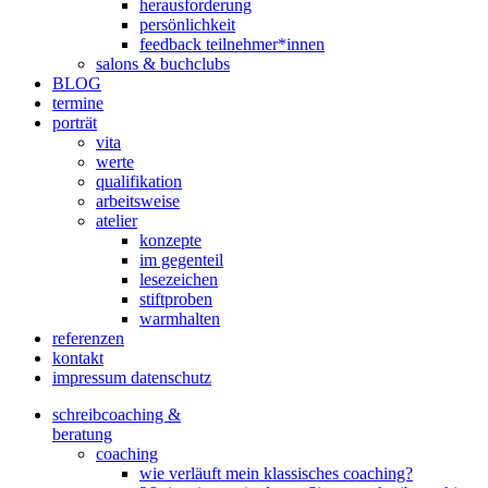
herausforderung
persönlichkeit
feedback teilnehmer*innen
salons & buchclubs
BLOG
termine
porträt
vita
werte
qualifikation
arbeitsweise
atelier
konzepte
im gegenteil
lesezeichen
stiftproben
warmhalten
referenzen
kontakt
impressum datenschutz
schreibcoaching &
beratung
coaching
wie verläuft mein klassisches coaching?