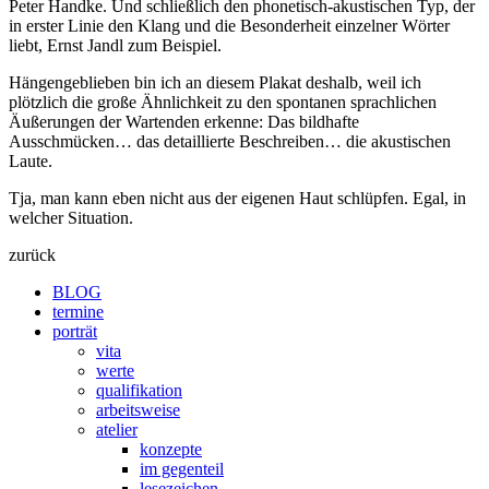
Peter Handke. Und schließlich den phonetisch-akustischen Typ, der
in erster Linie den Klang und die Besonderheit einzelner Wörter
liebt, Ernst Jandl zum Beispiel.
Hängengeblieben bin ich an diesem Plakat deshalb, weil ich
plötzlich die große Ähnlichkeit zu den spontanen sprachlichen
Äußerungen der Wartenden erkenne: Das bildhafte
Ausschmücken… das detaillierte Beschreiben… die akustischen
Laute.
Tja, man kann eben nicht aus der eigenen Haut schlüpfen. Egal, in
welcher Situation.
zurück
BLOG
termine
porträt
vita
werte
qualifikation
arbeitsweise
atelier
konzepte
im gegenteil
lesezeichen