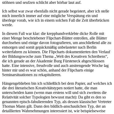
stöhnen und seufzen schlicht aber hörbar laut auf.
Ich selbst war zwar ebenfalls nicht gerade begeistert, aber ich stelle
mich innerlich immer auf eine mögliche Verspätung ein und
überlege vorab, wie ich in einem solchen Fall die Zeit überbrücken
werde.
In diesem Fall war klar: die kreppbandverklebte dicke Rolle mit
einer Menge beschriebener Flipchart-Blätter entrollen, alle Blätter
durchsehen und einige davon fotografieren, um anschließend alle zu
entsorgen und somit gepäckmäßig unbelasteter nach Berlin
weiterfahren zu können. Die Flipcharts dokumentierten den Verlauf
der Bildungswoche zum Thema „Welt des Kreativen Schreibens“,
die ich gerade an der Akademie Burg Fürsteneck abgeschlossen
hatte. Eine intensive, freudvolle und auch anstrengende Woche lag
hinter mir und es war schön, anhand der Flipcharts einige
Seminarsituationen zu rekapitulieren.
Hängengeblieben bin ich schließlich bei dem Papier, auf welches ich
die drei literarischen Kreativitätstypen notiert hatte, die man
unterscheiden kann (wenn man erstens will und sich zweitens die
Relativität solcher Typologien bewusst macht): Da gibt es den so
genannten episch-fabulierenden Typ, als dessen klassischer Vertreter
Thomas Mann gilt. Dann den bildlich-anschaulichen Typ, der an
detaillierten Wahrnehmungen interessiert ist, wie beispielseweise