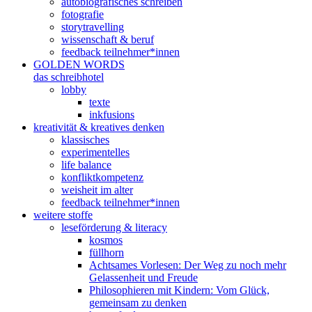
autobiografisches schreiben
fotografie
storytravelling
wissenschaft & beruf
feedback teilnehmer*innen
GOLDEN WORDS
das schreibhotel
lobby
texte
inkfusions
kreativität & kreatives denken
klassisches
experimentelles
life balance
konfliktkompetenz
weisheit im alter
feedback teilnehmer*innen
weitere stoffe
leseförderung & literacy
kosmos
füllhorn
Achtsames Vorlesen: Der Weg zu noch mehr
Gelassenheit und Freude
Philosophieren mit Kindern: Vom Glück,
gemeinsam zu denken