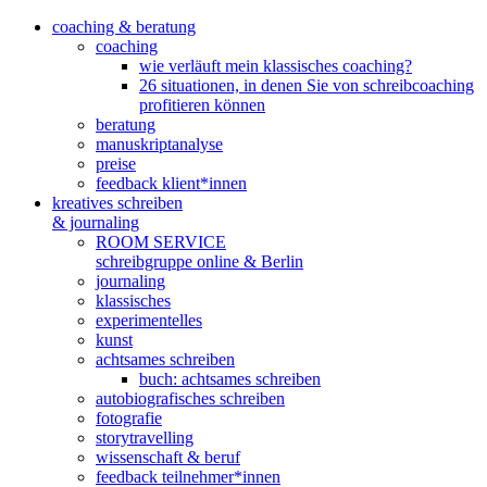
coaching & beratung
coaching
wie verläuft mein klassisches coaching?
26 situationen, in denen Sie von schreibcoaching
profitieren können
beratung
manuskriptanalyse
preise
feedback klient*innen
kreatives schreiben
& journaling
ROOM SERVICE
schreibgruppe online & Berlin
journaling
klassisches
experimentelles
kunst
achtsames schreiben
buch: achtsames schreiben
autobiografisches schreiben
fotografie
storytravelling
wissenschaft & beruf
feedback teilnehmer*innen