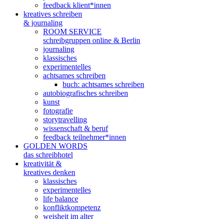
feedback klient*innen
kreatives schreiben
& journaling
ROOM SERVICE
schreibgruppen online & Berlin
journaling
klassisches
experimentelles
achtsames schreiben
buch: achtsames schreiben
autobiografisches schreiben
kunst
fotografie
storytravelling
wissenschaft & beruf
feedback teilnehmer*innen
GOLDEN WORDS
das schreibhotel
kreativität &
kreatives denken
klassisches
experimentelles
life balance
konfliktkompetenz
weisheit im alter