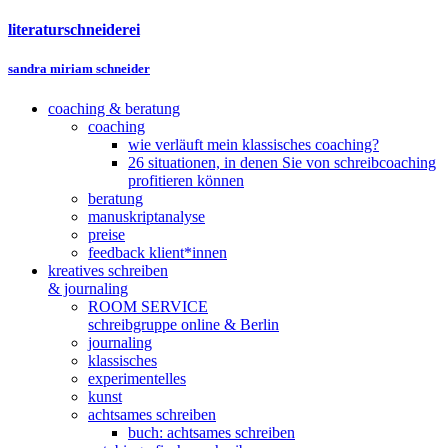
literaturschneiderei
sandra miriam schneider
coaching & beratung
coaching
wie verläuft mein klassisches coaching?
26 situationen, in denen Sie von schreibcoaching
profitieren können
beratung
manuskriptanalyse
preise
feedback klient*innen
kreatives schreiben
& journaling
ROOM SERVICE
schreibgruppe online & Berlin
journaling
klassisches
experimentelles
kunst
achtsames schreiben
buch: achtsames schreiben