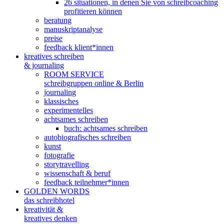
26 situationen, in denen Sie von schreibcoaching
profitieren können
beratung
manuskriptanalyse
preise
feedback klient*innen
kreatives schreiben
& journaling
ROOM SERVICE
schreibgruppen online & Berlin
journaling
klassisches
experimentelles
achtsames schreiben
buch: achtsames schreiben
autobiografisches schreiben
kunst
fotografie
storytravelling
wissenschaft & beruf
feedback teilnehmer*innen
GOLDEN WORDS
das schreibhotel
kreativität &
kreatives denken