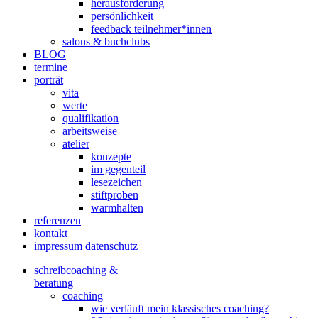
herausforderung
persönlichkeit
feedback teilnehmer*innen
salons & buchclubs
BLOG
termine
porträt
vita
werte
qualifikation
arbeitsweise
atelier
konzepte
im gegenteil
lesezeichen
stiftproben
warmhalten
referenzen
kontakt
impressum datenschutz
schreibcoaching &
beratung
coaching
wie verläuft mein klassisches coaching?