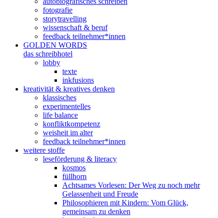
autobiografisches schreiben
fotografie
storytravelling
wissenschaft & beruf
feedback teilnehmer*innen
GOLDEN WORDS
das schreibhotel
lobby
texte
inkfusions
kreativität & kreatives denken
klassisches
experimentelles
life balance
konfliktkompetenz
weisheit im alter
feedback teilnehmer*innen
weitere stoffe
leseförderung & literacy
kosmos
füllhorn
Achtsames Vorlesen: Der Weg zu noch mehr
Gelassenheit und Freude
Philosophieren mit Kindern: Vom Glück,
gemeinsam zu denken