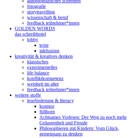
autobiografisches schreiben
fotografie
storytravelling
wissenschaft & beruf
feedback teilnehmer*innen
GOLDEN WORDS
das schreibhotel
lobby
texte
inkfusions
kreativität & kreatives denken
klassisches
experimentelles
life balance
konfliktkompetenz
weisheit im alter
feedback teilnehmer*innen
weitere stoffe
leseförderung & literacy
kosmos
füllhorn
Achtsames Vorlesen: Der Weg zu noch mehr
Gelassenheit und Freude
Philosophieren mit Kindern: Vom Glück,
gemeinsam zu denken