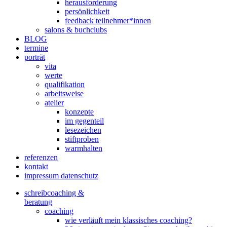
herausforderung
persönlichkeit
feedback teilnehmer*innen
salons & buchclubs
BLOG
termine
porträt
vita
werte
qualifikation
arbeitsweise
atelier
konzepte
im gegenteil
lesezeichen
stiftproben
warmhalten
referenzen
kontakt
impressum datenschutz
schreibcoaching &
beratung
coaching
wie verläuft mein klassisches coaching?