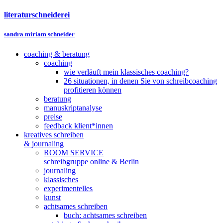
literaturschneiderei
sandra miriam schneider
coaching & beratung
coaching
wie verläuft mein klassisches coaching?
26 situationen, in denen Sie von schreibcoaching
profitieren können
beratung
manuskriptanalyse
preise
feedback klient*innen
kreatives schreiben
& journaling
ROOM SERVICE
schreibgruppe online & Berlin
journaling
klassisches
experimentelles
kunst
achtsames schreiben
buch: achtsames schreiben