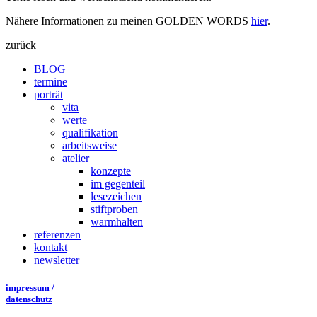
Nähere Informationen zu meinen GOLDEN WORDS
hier
.
zurück
BLOG
termine
porträt
vita
werte
qualifikation
arbeitsweise
atelier
konzepte
im gegenteil
lesezeichen
stiftproben
warmhalten
referenzen
kontakt
newsletter
impressum /
datenschutz