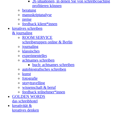
26 situationen, in denen Sie von schreibcoaching
profitieren können
beratung
manuskriptanalyse
preise
feedback klient*innen
kreatives schreiben
& journaling
ROOM SERVICE
schreibgruppen online & Berlin
journaling
klassisches
experimentelles
achtsames schreiben
buch: achtsames schreiben
autobiografisches schreiben
kunst
fotografie
storytravelling
wissenschaft & beruf
feedback teilnehmer*innen
GOLDEN WORDS
das schreibhotel
kreativität &
kreatives denken