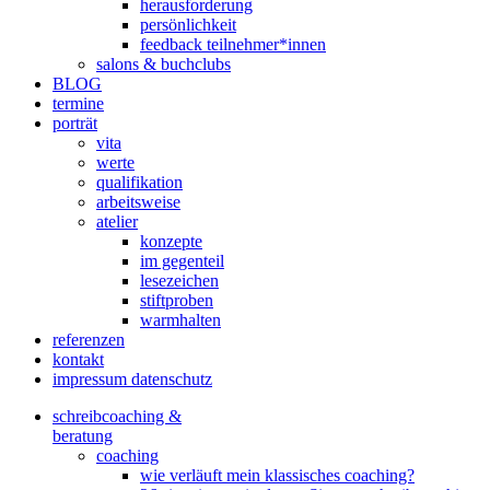
herausforderung
persönlichkeit
feedback teilnehmer*innen
salons & buchclubs
BLOG
termine
porträt
vita
werte
qualifikation
arbeitsweise
atelier
konzepte
im gegenteil
lesezeichen
stiftproben
warmhalten
referenzen
kontakt
impressum datenschutz
schreibcoaching &
beratung
coaching
wie verläuft mein klassisches coaching?