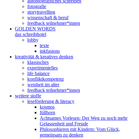
autobiografisches schreiben
fotografie
storytravelling
wissenschaft & beruf
feedback teilnehmer*innen
GOLDEN WORDS
das schreibhotel
lobby
texte
inkfusions
kreativität & kreatives denken
klassisches
experimentelles
life balance
konfliktkompetenz
weisheit im alter
feedback teilnehmer*innen
weitere stoffe
leseförderung & literacy
kosmos
füllhorn
Achtsames Vorlesen: Der Weg zu noch mehr
Gelassenheit und Freude
Philosophieren mit Kindern: Vom Glück,
gemeinsam zu denken