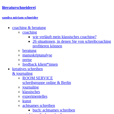
literaturschneiderei
sandra miriam schneider
coaching & beratung
coaching
wie verläuft mein klassisches coaching?
26 situationen, in denen Sie von schreibcoaching
profitieren können
beratung
manuskriptanalyse
preise
feedback klient*innen
kreatives schreiben
& journaling
ROOM SERVICE
schreibgruppe online & Berlin
journaling
klassisches
experimentelles
kunst
achtsames schreiben
buch: achtsames schreiben