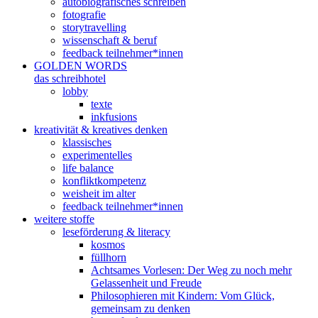
autobiografisches schreiben
fotografie
storytravelling
wissenschaft & beruf
feedback teilnehmer*innen
GOLDEN WORDS
das schreibhotel
lobby
texte
inkfusions
kreativität & kreatives denken
klassisches
experimentelles
life balance
konfliktkompetenz
weisheit im alter
feedback teilnehmer*innen
weitere stoffe
leseförderung & literacy
kosmos
füllhorn
Achtsames Vorlesen: Der Weg zu noch mehr
Gelassenheit und Freude
Philosophieren mit Kindern: Vom Glück,
gemeinsam zu denken