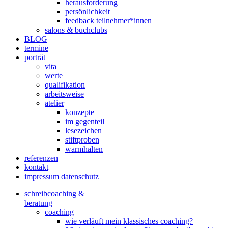
herausforderung
persönlichkeit
feedback teilnehmer*innen
salons & buchclubs
BLOG
termine
porträt
vita
werte
qualifikation
arbeitsweise
atelier
konzepte
im gegenteil
lesezeichen
stiftproben
warmhalten
referenzen
kontakt
impressum datenschutz
schreibcoaching &
beratung
coaching
wie verläuft mein klassisches coaching?