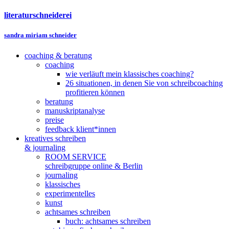
literaturschneiderei
sandra miriam schneider
coaching & beratung
coaching
wie verläuft mein klassisches coaching?
26 situationen, in denen Sie von schreibcoaching
profitieren können
beratung
manuskriptanalyse
preise
feedback klient*innen
kreatives schreiben
& journaling
ROOM SERVICE
schreibgruppe online & Berlin
journaling
klassisches
experimentelles
kunst
achtsames schreiben
buch: achtsames schreiben