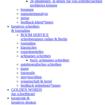
26 situationen, in denen Sie von schreibcoaching
profitieren können
beratung
manuskriptanalyse
preise
feedback klient*innen
kreatives schreiben
& journaling
ROOM SERVICE
schreibgruppen online & Berlin
journaling
klassisches
experimentelles
achtsames schreiben
buch: achtsames schreiben
autobiografisches schreiben
kunst
fotografie
storytravelling
wissenschaft & beruf
feedback teilnehmer*innen
GOLDEN WORDS
das schreibhotel
kreativität &
kreatives denken