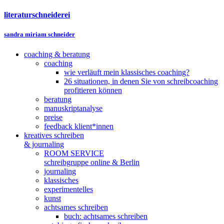
literaturschneiderei
sandra miriam schneider
coaching & beratung
coaching
wie verläuft mein klassisches coaching?
26 situationen, in denen Sie von schreibcoaching
profitieren können
beratung
manuskriptanalyse
preise
feedback klient*innen
kreatives schreiben
& journaling
ROOM SERVICE
schreibgruppe online & Berlin
journaling
klassisches
experimentelles
kunst
achtsames schreiben
buch: achtsames schreiben