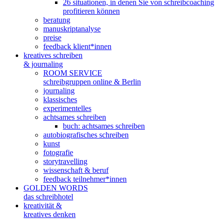
26 situationen, in denen Sie von schreibcoaching
profitieren können
beratung
manuskriptanalyse
preise
feedback klient*innen
kreatives schreiben
& journaling
ROOM SERVICE
schreibgruppen online & Berlin
journaling
klassisches
experimentelles
achtsames schreiben
buch: achtsames schreiben
autobiografisches schreiben
kunst
fotografie
storytravelling
wissenschaft & beruf
feedback teilnehmer*innen
GOLDEN WORDS
das schreibhotel
kreativität &
kreatives denken