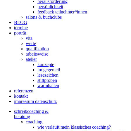
herausforderung
persönlichkeit
feedback teilnehmer*innen
salons & buchclubs
BLOG
termine
porträt
vita
werte
qualifikation
arbeitsweise
atelier
konzepte
im gegenteil
lesezeichen
stiftproben
warmhalten
referenzen
kontakt
impressum datenschutz
schreibcoaching &
beratung
coaching
wie verläuft mein klassisches coaching?