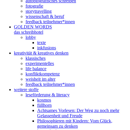
autobiografisches schreiben
fotografie
storytravelling
wissenschaft & beruf
feedback teilnehmer*innen
GOLDEN WORDS
das schreibhotel
lobby
texte
inkfusions
kreativität & kreatives denken
klassisches
experimentelles
life balance
konfliktkompetenz
weisheit im alter
feedback teilnehmer*innen
weitere stoffe
leseförderung & literacy
kosmos
füllhorn
Achtsames Vorlesen: Der Weg zu noch mehr
Gelassenheit und Freude
Philosophieren mit Kindern: Vom Glück,
gemeinsam zu denken