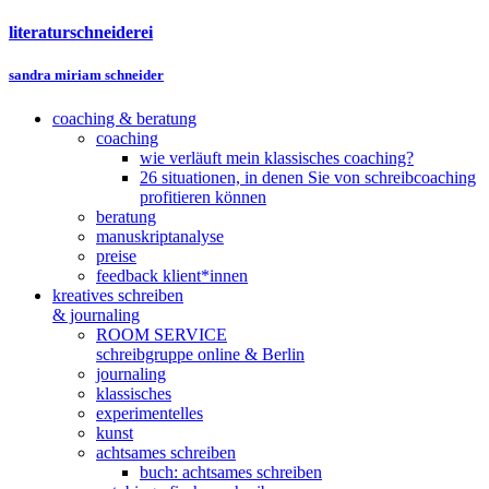
literaturschneiderei
sandra miriam schneider
coaching & beratung
coaching
wie verläuft mein klassisches coaching?
26 situationen, in denen Sie von schreibcoaching
profitieren können
beratung
manuskriptanalyse
preise
feedback klient*innen
kreatives schreiben
& journaling
ROOM SERVICE
schreibgruppe online & Berlin
journaling
klassisches
experimentelles
kunst
achtsames schreiben
buch: achtsames schreiben