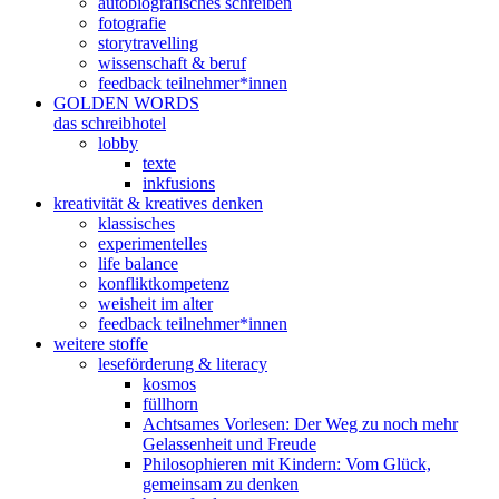
autobiografisches schreiben
fotografie
storytravelling
wissenschaft & beruf
feedback teilnehmer*innen
GOLDEN WORDS
das schreibhotel
lobby
texte
inkfusions
kreativität & kreatives denken
klassisches
experimentelles
life balance
konfliktkompetenz
weisheit im alter
feedback teilnehmer*innen
weitere stoffe
leseförderung & literacy
kosmos
füllhorn
Achtsames Vorlesen: Der Weg zu noch mehr
Gelassenheit und Freude
Philosophieren mit Kindern: Vom Glück,
gemeinsam zu denken