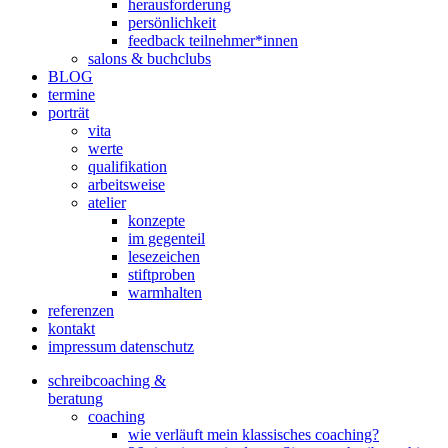
herausforderung
persönlichkeit
feedback teilnehmer*innen
salons & buchclubs
BLOG
termine
porträt
vita
werte
qualifikation
arbeitsweise
atelier
konzepte
im gegenteil
lesezeichen
stiftproben
warmhalten
referenzen
kontakt
impressum datenschutz
schreibcoaching &
beratung
coaching
wie verläuft mein klassisches coaching?