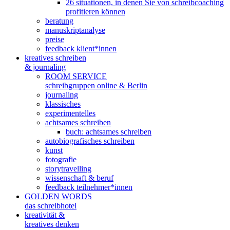
26 situationen, in denen Sie von schreibcoaching
profitieren können
beratung
manuskriptanalyse
preise
feedback klient*innen
kreatives schreiben
& journaling
ROOM SERVICE
schreibgruppen online & Berlin
journaling
klassisches
experimentelles
achtsames schreiben
buch: achtsames schreiben
autobiografisches schreiben
kunst
fotografie
storytravelling
wissenschaft & beruf
feedback teilnehmer*innen
GOLDEN WORDS
das schreibhotel
kreativität &
kreatives denken