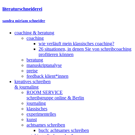
literaturschneiderei
sandra miriam schneider
coaching & beratung
coaching
wie verläuft mein klassisches coaching?
26 situationen, in denen Sie von schreibcoaching
profitieren können
beratung
manuskriptanalyse
preise
feedback klient*innen
kreatives schreiben
& journaling
ROOM SERVICE
schreibgruppe online & Berlin
journaling
klassisches
experimentelles
kunst
achtsames schreiben
buch: achtsames schreiben