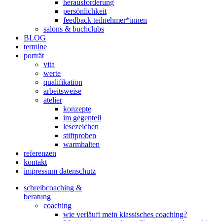
herausforderung
persönlichkeit
feedback teilnehmer*innen
salons & buchclubs
BLOG
termine
porträt
vita
werte
qualifikation
arbeitsweise
atelier
konzepte
im gegenteil
lesezeichen
stiftproben
warmhalten
referenzen
kontakt
impressum datenschutz
schreibcoaching &
beratung
coaching
wie verläuft mein klassisches coaching?