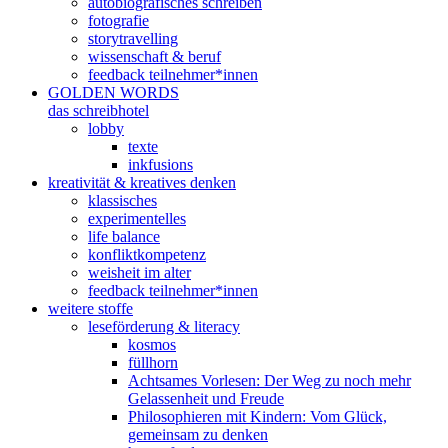
autobiografisches schreiben
fotografie
storytravelling
wissenschaft & beruf
feedback teilnehmer*innen
GOLDEN WORDS
das schreibhotel
lobby
texte
inkfusions
kreativität & kreatives denken
klassisches
experimentelles
life balance
konfliktkompetenz
weisheit im alter
feedback teilnehmer*innen
weitere stoffe
leseförderung & literacy
kosmos
füllhorn
Achtsames Vorlesen: Der Weg zu noch mehr
Gelassenheit und Freude
Philosophieren mit Kindern: Vom Glück,
gemeinsam zu denken