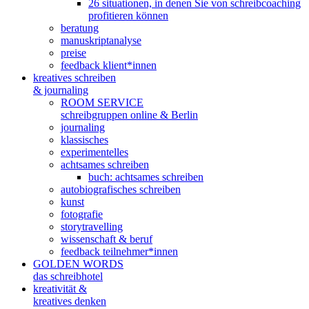
26 situationen, in denen Sie von schreibcoaching
profitieren können
beratung
manuskriptanalyse
preise
feedback klient*innen
kreatives schreiben
& journaling
ROOM SERVICE
schreibgruppen online & Berlin
journaling
klassisches
experimentelles
achtsames schreiben
buch: achtsames schreiben
autobiografisches schreiben
kunst
fotografie
storytravelling
wissenschaft & beruf
feedback teilnehmer*innen
GOLDEN WORDS
das schreibhotel
kreativität &
kreatives denken