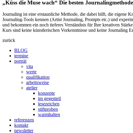
„Küss die Muse wach“ Die besten Journalingmethoden
Journaling ist eine erstaunliche Methode, die dabei hilft, die eigene
Journaling-Tools kennen (Artist Journaling, Prompts etc.) und experim
und bekommen ein noch tieferes Verständnis für Ihre kreativen Stärken
Kurs sind keine künstlerischen Vorkenntnisse und keine Journaling 
zurück
BLOG
termine
porträt
vita
werte
qualifikation
arbeitsweise
atelier
konzepte
im gegenteil
lesezeichen
stiftproben
warmhalten
referenzen
kontakt
newsletter