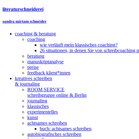
literaturschneiderei
sandra miriam schneider
coaching & beratung
coaching
wie verläuft mein klassisches coaching?
26 situationen, in denen Sie von schreibcoaching p
beratung
manuskriptanalyse
preise
feedback klient*innen
kreatives schreiben
& journaling
ROOM SERVICE
schreibgruppe online & Berlin
journaling
klassisches
experimentelles
kunst
achtsames schreiben
buch: achtsames schreiben
autobiografisches schreiben