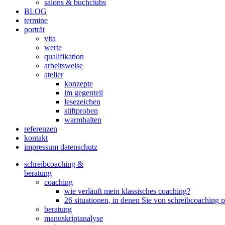
salons & buchclubs
BLOG
termine
porträt
vita
werte
qualifikation
arbeitsweise
atelier
konzepte
im gegenteil
lesezeichen
stiftproben
warmhalten
referenzen
kontakt
impressum datenschutz
schreibcoaching &
beratung
coaching
wie verläuft mein klassisches coaching?
26 situationen, in denen Sie von schreibcoaching p
beratung
manuskriptanalyse