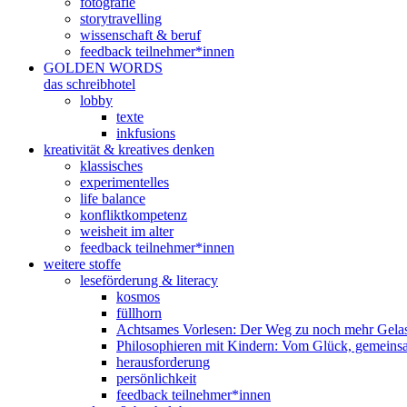
fotografie
storytravelling
wissenschaft & beruf
feedback teilnehmer*innen
GOLDEN WORDS
das schreibhotel
lobby
texte
inkfusions
kreativität & kreatives denken
klassisches
experimentelles
life balance
konfliktkompetenz
weisheit im alter
feedback teilnehmer*innen
weitere stoffe
leseförderung & literacy
kosmos
füllhorn
Achtsames Vorlesen: Der Weg zu noch mehr Gelas
Philosophieren mit Kindern: Vom Glück, gemeins
herausforderung
persönlichkeit
feedback teilnehmer*innen