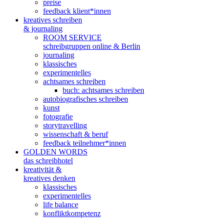
preise
feedback klient*innen
kreatives schreiben
& journaling
ROOM SERVICE
schreibgruppen online & Berlin
journaling
klassisches
experimentelles
achtsames schreiben
buch: achtsames schreiben
autobiografisches schreiben
kunst
fotografie
storytravelling
wissenschaft & beruf
feedback teilnehmer*innen
GOLDEN WORDS
das schreibhotel
kreativität &
kreatives denken
klassisches
experimentelles
life balance
konfliktkompetenz