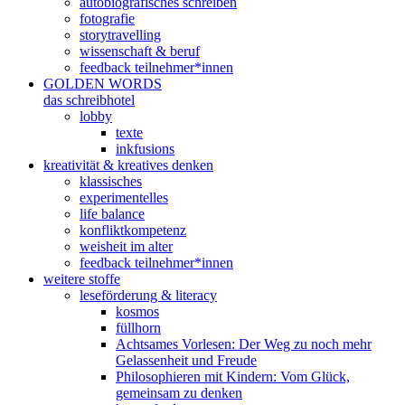
autobiografisches schreiben
fotografie
storytravelling
wissenschaft & beruf
feedback teilnehmer*innen
GOLDEN WORDS
das schreibhotel
lobby
texte
inkfusions
kreativität & kreatives denken
klassisches
experimentelles
life balance
konfliktkompetenz
weisheit im alter
feedback teilnehmer*innen
weitere stoffe
leseförderung & literacy
kosmos
füllhorn
Achtsames Vorlesen: Der Weg zu noch mehr
Gelassenheit und Freude
Philosophieren mit Kindern: Vom Glück,
gemeinsam zu denken