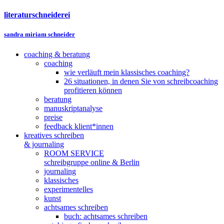
literaturschneiderei
sandra miriam schneider
coaching & beratung
coaching
wie verläuft mein klassisches coaching?
26 situationen, in denen Sie von schreibcoaching
profitieren können
beratung
manuskriptanalyse
preise
feedback klient*innen
kreatives schreiben
& journaling
ROOM SERVICE
schreibgruppe online & Berlin
journaling
klassisches
experimentelles
kunst
achtsames schreiben
buch: achtsames schreiben