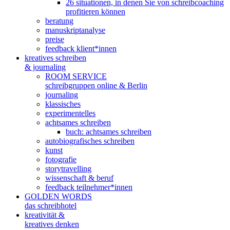
26 situationen, in denen Sie von schreibcoaching
profitieren können
beratung
manuskriptanalyse
preise
feedback klient*innen
kreatives schreiben
& journaling
ROOM SERVICE
schreibgruppen online & Berlin
journaling
klassisches
experimentelles
achtsames schreiben
buch: achtsames schreiben
autobiografisches schreiben
kunst
fotografie
storytravelling
wissenschaft & beruf
feedback teilnehmer*innen
GOLDEN WORDS
das schreibhotel
kreativität &
kreatives denken