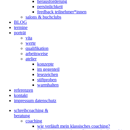
herausforderung
persönlichkeit
feedback teilnehmer*innen
salons & buchclubs
BLOG
termine
porträt
vita
werte
qualifikation
arbeitsweise
atelier
konzepte
im gegenteil
lesezeichen
stiftproben
warmhalten
referenzen
kontakt
impressum datenschutz
schreibcoaching &
beratung
coaching
wie verläuft mein klassisches coaching?