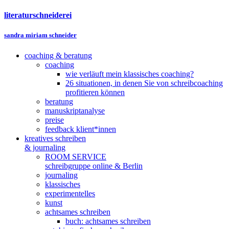
literaturschneiderei
sandra miriam schneider
coaching & beratung
coaching
wie verläuft mein klassisches coaching?
26 situationen, in denen Sie von schreibcoaching
profitieren können
beratung
manuskriptanalyse
preise
feedback klient*innen
kreatives schreiben
& journaling
ROOM SERVICE
schreibgruppe online & Berlin
journaling
klassisches
experimentelles
kunst
achtsames schreiben
buch: achtsames schreiben