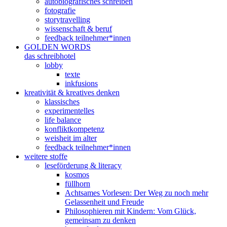
autobiografisches schreiben
fotografie
storytravelling
wissenschaft & beruf
feedback teilnehmer*innen
GOLDEN WORDS
das schreibhotel
lobby
texte
inkfusions
kreativität & kreatives denken
klassisches
experimentelles
life balance
konfliktkompetenz
weisheit im alter
feedback teilnehmer*innen
weitere stoffe
leseförderung & literacy
kosmos
füllhorn
Achtsames Vorlesen: Der Weg zu noch mehr
Gelassenheit und Freude
Philosophieren mit Kindern: Vom Glück,
gemeinsam zu denken