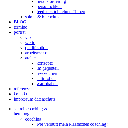
herausforderung
persönlichkeit
feedback teilnehmer*innen
salons & buchclubs
BLOG
termine
porträt
vita
werte
qualifikation
arbeitsweise
atelier
konzepte
im gegenteil
lesezeichen
stiftproben
warmhalten
referenzen
kontakt
impressum datenschutz
schreibcoaching &
beratung
coaching
wie verläuft mein klassisches coaching?