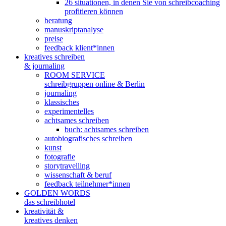
26 situationen, in denen Sie von schreibcoaching
profitieren können
beratung
manuskriptanalyse
preise
feedback klient*innen
kreatives schreiben
& journaling
ROOM SERVICE
schreibgruppen online & Berlin
journaling
klassisches
experimentelles
achtsames schreiben
buch: achtsames schreiben
autobiografisches schreiben
kunst
fotografie
storytravelling
wissenschaft & beruf
feedback teilnehmer*innen
GOLDEN WORDS
das schreibhotel
kreativität &
kreatives denken