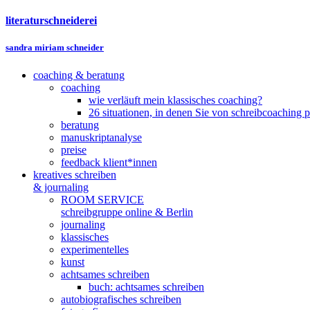
literaturschneiderei
sandra miriam schneider
coaching & beratung
coaching
wie verläuft mein klassisches coaching?
26 situationen, in denen Sie von schreibcoaching p
beratung
manuskriptanalyse
preise
feedback klient*innen
kreatives schreiben
& journaling
ROOM SERVICE
schreibgruppe online & Berlin
journaling
klassisches
experimentelles
kunst
achtsames schreiben
buch: achtsames schreiben
autobiografisches schreiben