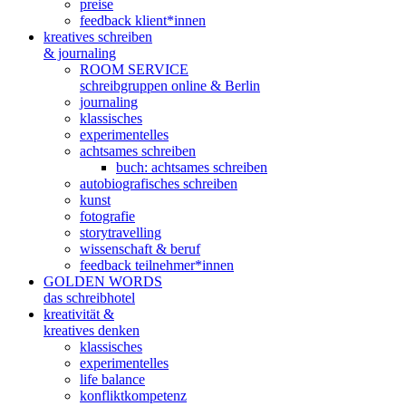
preise
feedback klient*innen
kreatives schreiben
& journaling
ROOM SERVICE
schreibgruppen online & Berlin
journaling
klassisches
experimentelles
achtsames schreiben
buch: achtsames schreiben
autobiografisches schreiben
kunst
fotografie
storytravelling
wissenschaft & beruf
feedback teilnehmer*innen
GOLDEN WORDS
das schreibhotel
kreativität &
kreatives denken
klassisches
experimentelles
life balance
konfliktkompetenz