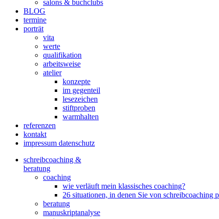
salons & buchclubs
BLOG
termine
porträt
vita
werte
qualifikation
arbeitsweise
atelier
konzepte
im gegenteil
lesezeichen
stiftproben
warmhalten
referenzen
kontakt
impressum datenschutz
schreibcoaching &
beratung
coaching
wie verläuft mein klassisches coaching?
26 situationen, in denen Sie von schreibcoaching p
beratung
manuskriptanalyse