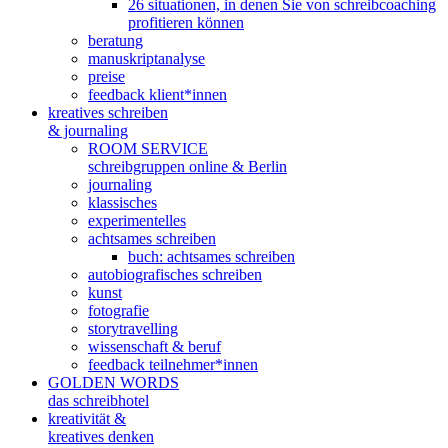
26 situationen, in denen Sie von schreibcoaching
profitieren können
beratung
manuskriptanalyse
preise
feedback klient*innen
kreatives schreiben
& journaling
ROOM SERVICE
schreibgruppen online & Berlin
journaling
klassisches
experimentelles
achtsames schreiben
buch: achtsames schreiben
autobiografisches schreiben
kunst
fotografie
storytravelling
wissenschaft & beruf
feedback teilnehmer*innen
GOLDEN WORDS
das schreibhotel
kreativität &
kreatives denken