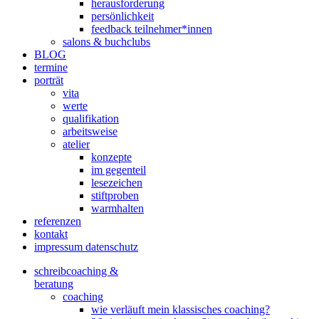
herausforderung
persönlichkeit
feedback teilnehmer*innen
salons & buchclubs
BLOG
termine
porträt
vita
werte
qualifikation
arbeitsweise
atelier
konzepte
im gegenteil
lesezeichen
stiftproben
warmhalten
referenzen
kontakt
impressum datenschutz
schreibcoaching &
beratung
coaching
wie verläuft mein klassisches coaching?