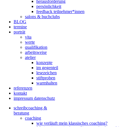
herausforderung
persönlichkeit
feedback teilnehmer*innen
salons & buchclubs
BLOG
termine
porträt
vita
werte
qualifikation
arbeitsweise
atelier
konzepte
im gegenteil
lesezeichen
stiftproben
warmhalten
referenzen
kontakt
impressum datenschutz
schreibcoaching &
beratung
coaching
wie verläuft mein klassisches coaching?