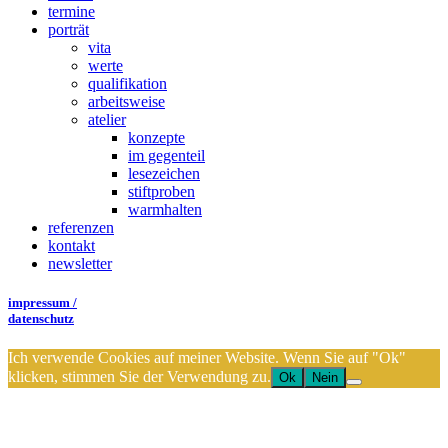
termine
porträt
vita
werte
qualifikation
arbeitsweise
atelier
konzepte
im gegenteil
lesezeichen
stiftproben
warmhalten
referenzen
kontakt
newsletter
impressum /
datenschutz
Ich verwende Cookies auf meiner Website. Wenn Sie auf "Ok"
klicken, stimmen Sie der Verwendung zu.
Ok
Nein