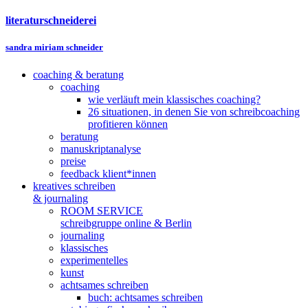
literaturschneiderei
sandra miriam schneider
coaching & beratung
coaching
wie verläuft mein klassisches coaching?
26 situationen, in denen Sie von schreibcoaching
profitieren können
beratung
manuskriptanalyse
preise
feedback klient*innen
kreatives schreiben
& journaling
ROOM SERVICE
schreibgruppe online & Berlin
journaling
klassisches
experimentelles
kunst
achtsames schreiben
buch: achtsames schreiben