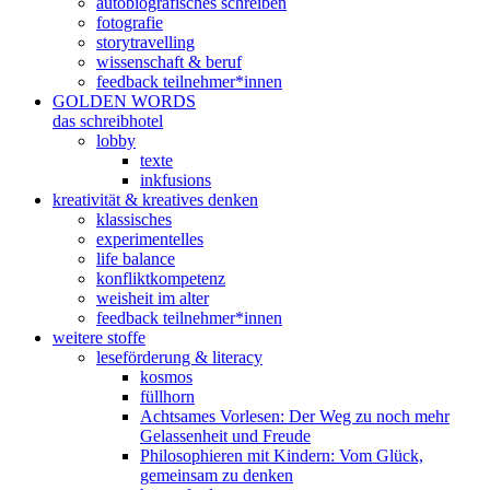
autobiografisches schreiben
fotografie
storytravelling
wissenschaft & beruf
feedback teilnehmer*innen
GOLDEN WORDS
das schreibhotel
lobby
texte
inkfusions
kreativität & kreatives denken
klassisches
experimentelles
life balance
konfliktkompetenz
weisheit im alter
feedback teilnehmer*innen
weitere stoffe
leseförderung & literacy
kosmos
füllhorn
Achtsames Vorlesen: Der Weg zu noch mehr
Gelassenheit und Freude
Philosophieren mit Kindern: Vom Glück,
gemeinsam zu denken