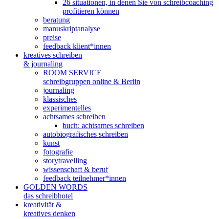
26 situationen, in denen Sie von schreibcoaching
profitieren können
beratung
manuskriptanalyse
preise
feedback klient*innen
kreatives schreiben
& journaling
ROOM SERVICE
schreibgruppen online & Berlin
journaling
klassisches
experimentelles
achtsames schreiben
buch: achtsames schreiben
autobiografisches schreiben
kunst
fotografie
storytravelling
wissenschaft & beruf
feedback teilnehmer*innen
GOLDEN WORDS
das schreibhotel
kreativität &
kreatives denken