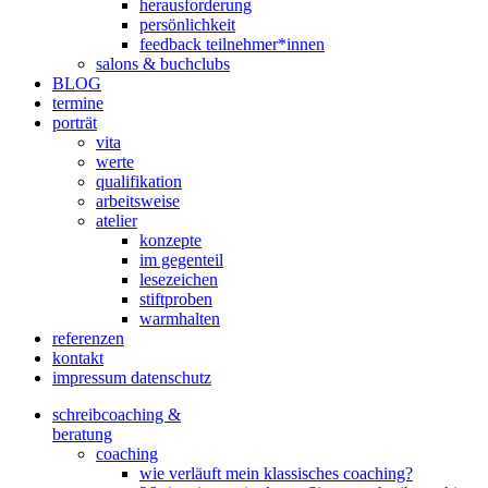
herausforderung
persönlichkeit
feedback teilnehmer*innen
salons & buchclubs
BLOG
termine
porträt
vita
werte
qualifikation
arbeitsweise
atelier
konzepte
im gegenteil
lesezeichen
stiftproben
warmhalten
referenzen
kontakt
impressum datenschutz
schreibcoaching &
beratung
coaching
wie verläuft mein klassisches coaching?