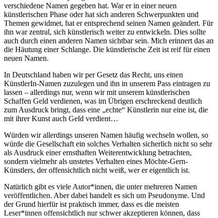
verschiedene Namen gegeben hat. War er in einer neuen
künstlerischen Phase oder hat sich anderen Schwerpunkten und
Themen gewidmet, hat er entsprechend seinen Namen geändert. Für
ihn war zentral, sich künstlerisch weiter zu entwickeln. Dies sollte
auch durch einen anderen Namen sichtbar sein. Mich erinnert das an
die Häutung einer Schlange. Die künstlerische Zeit ist reif für einen
neuen Namen.
In Deutschland haben wir per Gesetz das Recht, uns einen
KünstlerIn-Namen zuzulegen und ihn in unserem Pass eintragen zu
lassen – allerdings nur, wenn wir mit unserem künstlerischen
Schaffen Geld verdienen, was im Übrigen erschreckend deutlich
zum Ausdruck bringt, dass eine „echte“ Künstlerin nur eine ist, die
mit ihrer Kunst auch Geld verdient…
Würden wir allerdings unseren Namen häufig wechseln wollen, so
würde die Gesellschaft ein solches Verhalten sicherlich nicht so sehr
als Ausdruck einer ernsthaften Weiterentwicklung betrachten,
sondern vielmehr als unstetes Verhalten eines Möchte-Gern-
Künstlers, der offensichtlich nicht weiß, wer er eigentlich ist.
Natürlich gibt es viele Autor*innen, die unter mehreren Namen
veröffentlichen. Aber dabei handelt es sich um Pseudonyme. Und
der Grund hierfür ist praktisch immer, dass es die meisten
Leser*innen offensichtlich nur schwer akzeptieren können, dass