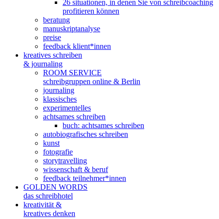
26 situationen, in denen Sie von schreibcoaching
profitieren können
beratung
manuskriptanalyse
preise
feedback klient*innen
kreatives schreiben
& journaling
ROOM SERVICE
schreibgruppen online & Berlin
journaling
klassisches
experimentelles
achtsames schreiben
buch: achtsames schreiben
autobiografisches schreiben
kunst
fotografie
storytravelling
wissenschaft & beruf
feedback teilnehmer*innen
GOLDEN WORDS
das schreibhotel
kreativität &
kreatives denken