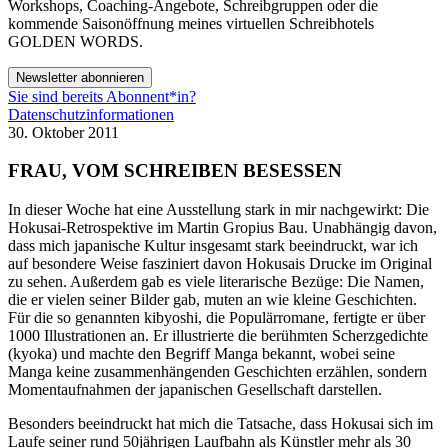
Workshops, Coaching-Angebote, Schreibgruppen oder die
kommende Saisonöffnung meines virtuellen Schreibhotels
GOLDEN WORDS.
Newsletter abonnieren
Sie sind bereits Abonnent*in?
Datenschutzinformationen
30. Oktober 2011
FRAU, VOM SCHREIBEN BESESSEN
In dieser Woche hat eine Ausstellung stark in mir nachgewirkt: Die
Hokusai-Retrospektive im Martin Gropius Bau. Unabhängig davon,
dass mich japanische Kultur insgesamt stark beeindruckt, war ich
auf besondere Weise fasziniert davon Hokusais Drucke im Original
zu sehen. Außerdem gab es viele literarische Bezüge: Die Namen,
die er vielen seiner Bilder gab, muten an wie kleine Geschichten.
Für die so genannten kibyoshi, die Populärromane, fertigte er über
1000 Illustrationen an. Er illustrierte die berühmten Scherzgedichte
(kyoka) und machte den Begriff Manga bekannt, wobei seine
Manga keine zusammenhängenden Geschichten erzählen, sondern
Momentaufnahmen der japanischen Gesellschaft darstellen.
Besonders beeindruckt hat mich die Tatsache, dass Hokusai sich im
Laufe seiner rund 50jährigen Laufbahn als Künstler mehr als 30