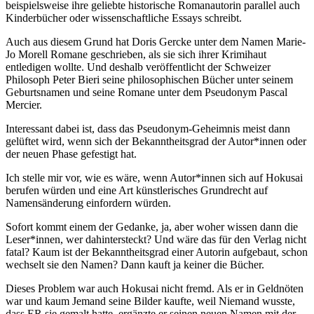
beispielsweise ihre geliebte historische Romanautorin parallel auch
Kinderbücher oder wissenschaftliche Essays schreibt.
Auch aus diesem Grund hat Doris Gercke unter dem Namen Marie-
Jo Morell Romane geschrieben, als sie sich ihrer Krimihaut
entledigen wollte. Und deshalb veröffentlicht der Schweizer
Philosoph Peter Bieri seine philosophischen Bücher unter seinem
Geburtsnamen und seine Romane unter dem Pseudonym Pascal
Mercier.
Interessant dabei ist, dass das Pseudonym-Geheimnis meist dann
gelüftet wird, wenn sich der Bekanntheitsgrad der Autor*innen oder
der neuen Phase gefestigt hat.
Ich stelle mir vor, wie es wäre, wenn Autor*innen sich auf Hokusai
berufen würden und eine Art künstlerisches Grundrecht auf
Namensänderung einfordern würden.
Sofort kommt einem der Gedanke, ja, aber woher wissen dann die
Leser*innen, wer dahintersteckt? Und wäre das für den Verlag nicht
fatal? Kaum ist der Bekanntheitsgrad einer Autorin aufgebaut, schon
wechselt sie den Namen? Dann kauft ja keiner die Bücher.
Dieses Problem war auch Hokusai nicht fremd. Als er in Geldnöten
war und kaum Jemand seine Bilder kaufte, weil Niemand wusste,
dass ER sie gemalt hatte, ergänzte er seinen neuen Namen mit der