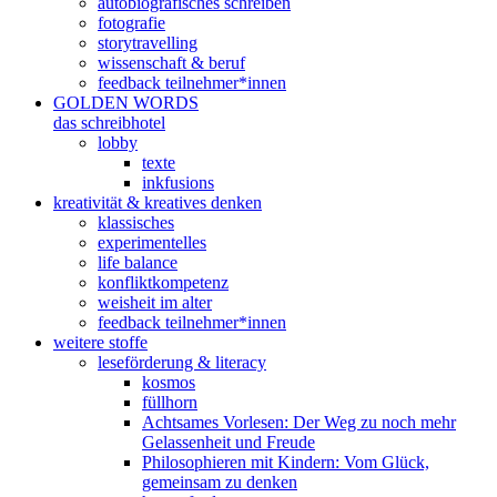
autobiografisches schreiben
fotografie
storytravelling
wissenschaft & beruf
feedback teilnehmer*innen
GOLDEN WORDS
das schreibhotel
lobby
texte
inkfusions
kreativität & kreatives denken
klassisches
experimentelles
life balance
konfliktkompetenz
weisheit im alter
feedback teilnehmer*innen
weitere stoffe
leseförderung & literacy
kosmos
füllhorn
Achtsames Vorlesen: Der Weg zu noch mehr
Gelassenheit und Freude
Philosophieren mit Kindern: Vom Glück,
gemeinsam zu denken