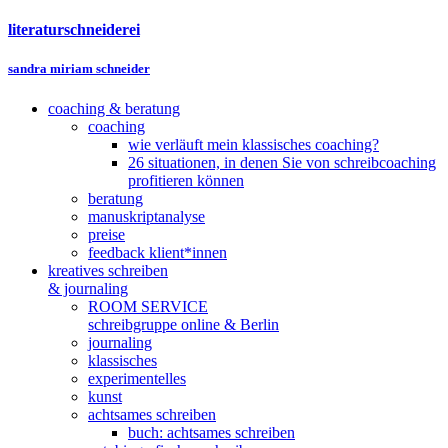
literaturschneiderei
sandra miriam schneider
coaching & beratung
coaching
wie verläuft mein klassisches coaching?
26 situationen, in denen Sie von schreibcoaching
profitieren können
beratung
manuskriptanalyse
preise
feedback klient*innen
kreatives schreiben
& journaling
ROOM SERVICE
schreibgruppe online & Berlin
journaling
klassisches
experimentelles
kunst
achtsames schreiben
buch: achtsames schreiben