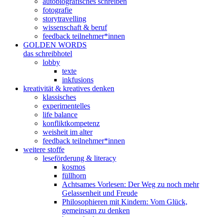
autobiografisches schreiben
fotografie
storytravelling
wissenschaft & beruf
feedback teilnehmer*innen
GOLDEN WORDS
das schreibhotel
lobby
texte
inkfusions
kreativität & kreatives denken
klassisches
experimentelles
life balance
konfliktkompetenz
weisheit im alter
feedback teilnehmer*innen
weitere stoffe
leseförderung & literacy
kosmos
füllhorn
Achtsames Vorlesen: Der Weg zu noch mehr
Gelassenheit und Freude
Philosophieren mit Kindern: Vom Glück,
gemeinsam zu denken