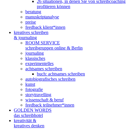
26 situationen, in denen Sie von schreibcoaching
profitieren können
beratung
manuskriptanalyse
preise
feedback klient*innen
kreatives schreiben
& journaling
ROOM SERVICE
schreibgruppen online & Berlin
journaling
klassisches
experimentelles
achtsames schreiben
buch: achtsames schreiben
autobiografisches schreiben
kunst
fotografie
storytravelling
wissenschaft & beruf
feedback teilnehmer*innen
GOLDEN WORDS
das schreibhotel
kreativität &
kreatives denken