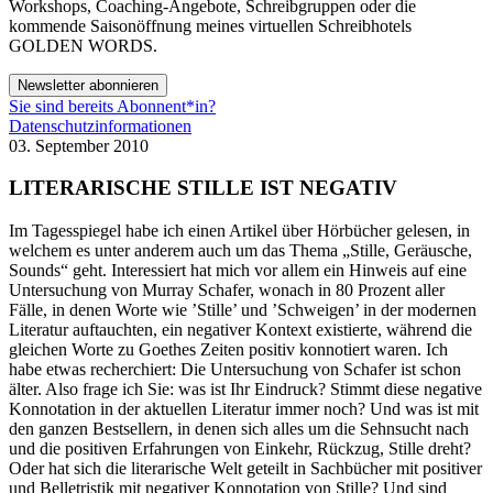
Workshops, Coaching-Angebote, Schreibgruppen oder die
kommende Saisonöffnung meines virtuellen Schreibhotels
GOLDEN WORDS.
Newsletter abonnieren
Sie sind bereits Abonnent*in?
Datenschutzinformationen
03. September 2010
LITERARISCHE STILLE IST NEGATIV
Im Tagesspiegel habe ich einen Artikel über Hörbücher gelesen, in
welchem es unter anderem auch um das Thema „Stille, Geräusche,
Sounds“ geht. Interessiert hat mich vor allem ein Hinweis auf eine
Untersuchung von Murray Schafer, wonach in 80 Prozent aller
Fälle, in denen Worte wie ’Stille’ und ’Schweigen’ in der modernen
Literatur auftauchten, ein negativer Kontext existierte, während die
gleichen Worte zu Goethes Zeiten positiv konnotiert waren. Ich
habe etwas recherchiert: Die Untersuchung von Schafer ist schon
älter. Also frage ich Sie: was ist Ihr Eindruck? Stimmt diese negative
Konnotation in der aktuellen Literatur immer noch? Und was ist mit
den ganzen Bestsellern, in denen sich alles um die Sehnsucht nach
und die positiven Erfahrungen von Einkehr, Rückzug, Stille dreht?
Oder hat sich die literarische Welt geteilt in Sachbücher mit positiver
und Belletristik mit negativer Konnotation von Stille? Und sind