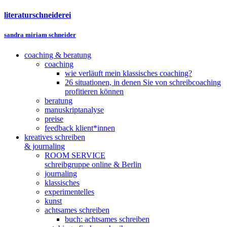
literaturschneiderei
sandra miriam schneider
coaching & beratung
coaching
wie verläuft mein klassisches coaching?
26 situationen, in denen Sie von schreibcoaching
profitieren können
beratung
manuskriptanalyse
preise
feedback klient*innen
kreatives schreiben
& journaling
ROOM SERVICE
schreibgruppe online & Berlin
journaling
klassisches
experimentelles
kunst
achtsames schreiben
buch: achtsames schreiben