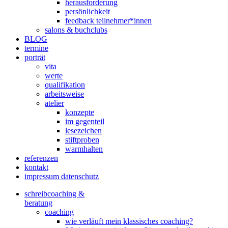
herausforderung
persönlichkeit
feedback teilnehmer*innen
salons & buchclubs
BLOG
termine
porträt
vita
werte
qualifikation
arbeitsweise
atelier
konzepte
im gegenteil
lesezeichen
stiftproben
warmhalten
referenzen
kontakt
impressum datenschutz
schreibcoaching &
beratung
coaching
wie verläuft mein klassisches coaching?