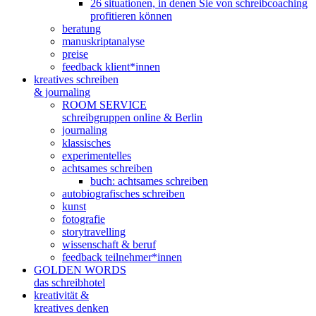
26 situationen, in denen Sie von schreibcoaching
profitieren können
beratung
manuskriptanalyse
preise
feedback klient*innen
kreatives schreiben
& journaling
ROOM SERVICE
schreibgruppen online & Berlin
journaling
klassisches
experimentelles
achtsames schreiben
buch: achtsames schreiben
autobiografisches schreiben
kunst
fotografie
storytravelling
wissenschaft & beruf
feedback teilnehmer*innen
GOLDEN WORDS
das schreibhotel
kreativität &
kreatives denken