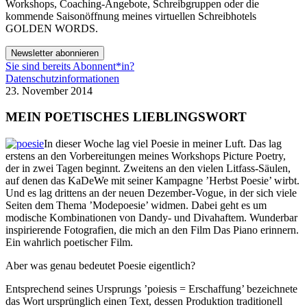
Workshops, Coaching-Angebote, Schreibgruppen oder die
kommende Saisonöffnung meines virtuellen Schreibhotels
GOLDEN WORDS.
Newsletter abonnieren
Sie sind bereits Abonnent*in?
Datenschutzinformationen
23. November 2014
MEIN POETISCHES LIEBLINGSWORT
In dieser Woche lag viel Poesie in meiner Luft. Das lag
erstens an den Vorbereitungen meines Workshops Picture Poetry,
der in zwei Tagen beginnt. Zweitens an den vielen Litfass-Säulen,
auf denen das KaDeWe mit seiner Kampagne ’Herbst Poesie’ wirbt.
Und es lag drittens an der neuen Dezember-Vogue, in der sich viele
Seiten dem Thema ’Modepoesie’ widmen. Dabei geht es um
modische Kombinationen von Dandy- und Divahaftem. Wunderbar
inspirierende Fotografien, die mich an den Film Das Piano erinnern.
Ein wahrlich poetischer Film.
Aber was genau bedeutet Poesie eigentlich?
Entsprechend seines Ursprungs ’poiesis = Erschaffung’ bezeichnete
das Wort ursprünglich einen Text, dessen Produktion traditionell