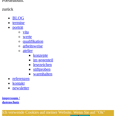
Poesiealbum.
zurück
BLOG
termine
porträt
vita
werte
qualifikation
arbeitsweise
atelier
konzepte
im gegenteil
lesezeichen
stiftproben
warmhalten
referenzen
kontakt
newsletter
impressum /
datenschutz
Ich verwende Cookies auf meiner Website. Wenn Sie auf "Ok"