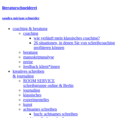
literaturschneiderei
sandra miriam schneider
coaching & beratung
coaching
wie verläuft mein klassisches coaching?
26 situationen, in denen Sie von schreibcoaching
profitieren können
beratung
manuskriptanalyse
preise
feedback klient*innen
kreatives schreiben
& journaling
ROOM SERVICE
schreibgruppe online & Berlin
journaling
klassisches
experimentelles
kunst
achtsames schreiben
buch: achtsames schreiben