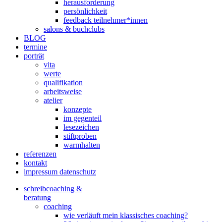
herausforderung
persönlichkeit
feedback teilnehmer*innen
salons & buchclubs
BLOG
termine
porträt
vita
werte
qualifikation
arbeitsweise
atelier
konzepte
im gegenteil
lesezeichen
stiftproben
warmhalten
referenzen
kontakt
impressum datenschutz
schreibcoaching &
beratung
coaching
wie verläuft mein klassisches coaching?