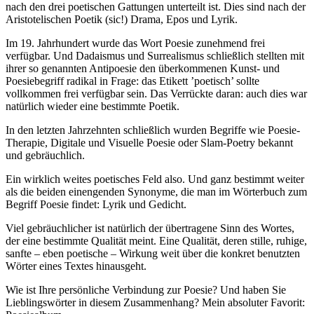
nach den drei poetischen Gattungen unterteilt ist. Dies sind nach der
Aristotelischen Poetik (sic!) Drama, Epos und Lyrik.
Im 19. Jahrhundert wurde das Wort Poesie zunehmend frei
verfügbar. Und Dadaismus und Surrealismus schließlich stellten mit
ihrer so genannten Antipoesie den überkommenen Kunst- und
Poesiebegriff radikal in Frage: das Etikett ’poetisch’ sollte
vollkommen frei verfügbar sein. Das Verrückte daran: auch dies war
natürlich wieder eine bestimmte Poetik.
In den letzten Jahrzehnten schließlich wurden Begriffe wie Poesie-
Therapie, Digitale und Visuelle Poesie oder Slam-Poetry bekannt
und gebräuchlich.
Ein wirklich weites poetisches Feld also. Und ganz bestimmt weiter
als die beiden einengenden Synonyme, die man im Wörterbuch zum
Begriff Poesie findet: Lyrik und Gedicht.
Viel gebräuchlicher ist natürlich der übertragene Sinn des Wortes,
der eine bestimmte Qualität meint. Eine Qualität, deren stille, ruhige,
sanfte – eben poetische – Wirkung weit über die konkret benutzten
Wörter eines Textes hinausgeht.
Wie ist Ihre persönliche Verbindung zur Poesie? Und haben Sie
Lieblingswörter in diesem Zusammenhang? Mein absoluter Favorit: