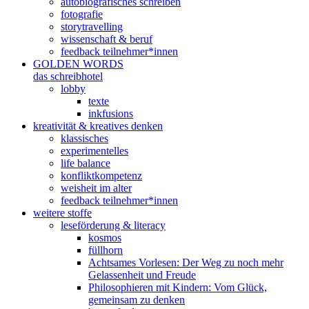
autobiografisches schreiben
fotografie
storytravelling
wissenschaft & beruf
feedback teilnehmer*innen
GOLDEN WORDS
das schreibhotel
lobby
texte
inkfusions
kreativität & kreatives denken
klassisches
experimentelles
life balance
konfliktkompetenz
weisheit im alter
feedback teilnehmer*innen
weitere stoffe
leseförderung & literacy
kosmos
füllhorn
Achtsames Vorlesen: Der Weg zu noch mehr
Gelassenheit und Freude
Philosophieren mit Kindern: Vom Glück,
gemeinsam zu denken