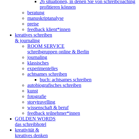
26 situationen, in denen Sie von schreibcoaching
profitieren können
beratung
manuskriptanalyse
preise
feedback klient*innen
kreatives schreiben
& journaling
ROOM SERVICE
schreibgruppen online & Berlin
journaling
klassisches
experimentelles
achtsames schreiben
buch: achtsames schreiben
autobiografisches schreiben
kunst
fotografie
storytravelling
wissenschaft & beruf
feedback teilnehmer*innen
GOLDEN WORDS
das schreibhotel
kreativität &
kreatives denken