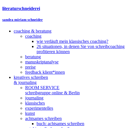
literaturschneiderei
sandra miriam schneider
coaching & beratung
coaching
wie verläuft mein klassisches coaching?
26 situationen, in denen Sie von schreibcoaching
profitieren können
beratung
manuskriptanalyse
preise
feedback klient*innen
kreatives schreiben
& journaling
ROOM SERVICE
schreibgruppe online & Berlin
journaling
klassisches
experimentelles
kunst
achtsames schreiben
buch: achtsames schreiben