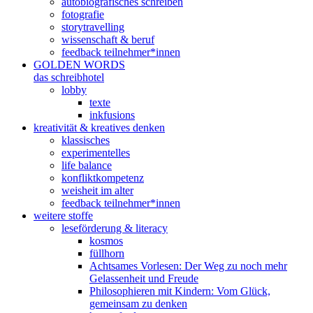
autobiografisches schreiben
fotografie
storytravelling
wissenschaft & beruf
feedback teilnehmer*innen
GOLDEN WORDS
das schreibhotel
lobby
texte
inkfusions
kreativität & kreatives denken
klassisches
experimentelles
life balance
konfliktkompetenz
weisheit im alter
feedback teilnehmer*innen
weitere stoffe
leseförderung & literacy
kosmos
füllhorn
Achtsames Vorlesen: Der Weg zu noch mehr
Gelassenheit und Freude
Philosophieren mit Kindern: Vom Glück,
gemeinsam zu denken