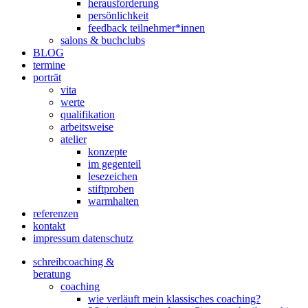
herausforderung
persönlichkeit
feedback teilnehmer*innen
salons & buchclubs
BLOG
termine
porträt
vita
werte
qualifikation
arbeitsweise
atelier
konzepte
im gegenteil
lesezeichen
stiftproben
warmhalten
referenzen
kontakt
impressum datenschutz
schreibcoaching &
beratung
coaching
wie verläuft mein klassisches coaching?