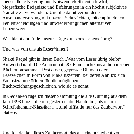
menschliche Neigung und Notwendigkeit deutlich wird,
biografische Ereignisse und Erfahrungen in ein höchst subjektives
Narrativ zu verwandeln. Und die damit verbundene
Auseinandersetzung mit unseren Sehnsüchten, mit empfundenen
Fehlentscheidungen und unwiederbringlichen alternativen
Lebenswegen.
Was bleibt am Ende unseres Tages, unseres Lebens übrig?
Und was von uns als Leser*innen?
Shakti Paqué gibt in ihrem Buch „Was vom Leser übrig bleibt“
Antwort darauf. Die Autorin hat 587 Fundstücke aus antiquarischen
Büchern gesammelt. Postkarten, gepresste Blumen oder
Lesezeichen in Form von Einkaufszetteln, bei deren Anblick sich
Fantasieräume öffnen für alle möglichen
Buchbeziehungsgeschichten, wie sie es nennt.
In Gedanken füge ich dieser Sammlung die alte Quittung aus dem
Jahr 1993 hinzu, die mir gestern in die Hände fiel, als ich im
Schreibtherapie-Klassiker „ …und triffst du nur das Zauberwort“
blättere.
Und ich denke: dieses Zauberwort, das aus einem Gedicht von