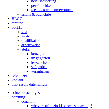
herausforderung
persönlichkeit
feedback teilnehmer*innen
salons & buchclubs
BLOG
termine
porträt
vita
werte
qualifikation
arbeitsweise
atelier
konzepte
im gegenteil
lesezeichen
stiftproben
warmhalten
referenzen
kontakt
impressum datenschutz
schreibcoaching &
beratung
coaching
wie verläuft mein klassisches coaching?