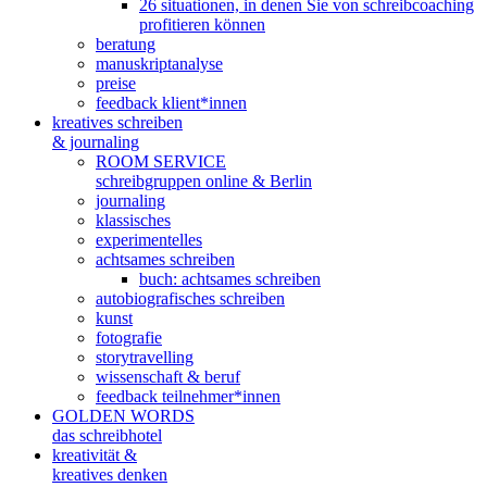
26 situationen, in denen Sie von schreibcoaching
profitieren können
beratung
manuskriptanalyse
preise
feedback klient*innen
kreatives schreiben
& journaling
ROOM SERVICE
schreibgruppen online & Berlin
journaling
klassisches
experimentelles
achtsames schreiben
buch: achtsames schreiben
autobiografisches schreiben
kunst
fotografie
storytravelling
wissenschaft & beruf
feedback teilnehmer*innen
GOLDEN WORDS
das schreibhotel
kreativität &
kreatives denken