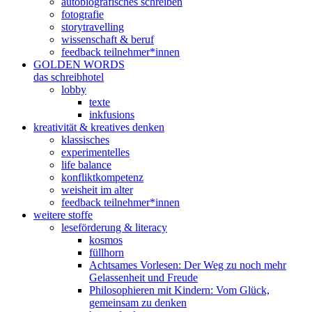
autobiografisches schreiben
fotografie
storytravelling
wissenschaft & beruf
feedback teilnehmer*innen
GOLDEN WORDS
das schreibhotel
lobby
texte
inkfusions
kreativität & kreatives denken
klassisches
experimentelles
life balance
konfliktkompetenz
weisheit im alter
feedback teilnehmer*innen
weitere stoffe
leseförderung & literacy
kosmos
füllhorn
Achtsames Vorlesen: Der Weg zu noch mehr
Gelassenheit und Freude
Philosophieren mit Kindern: Vom Glück,
gemeinsam zu denken