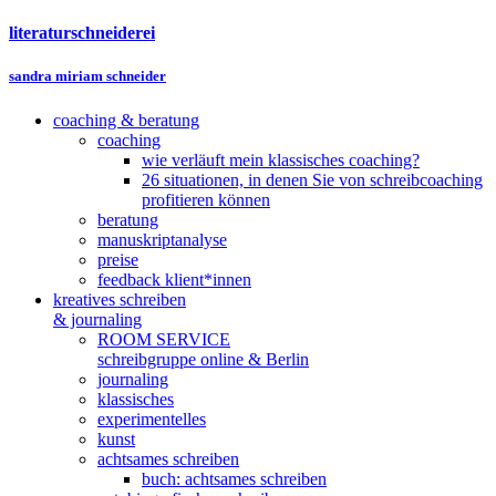
literaturschneiderei
sandra miriam schneider
coaching & beratung
coaching
wie verläuft mein klassisches coaching?
26 situationen, in denen Sie von schreibcoaching
profitieren können
beratung
manuskriptanalyse
preise
feedback klient*innen
kreatives schreiben
& journaling
ROOM SERVICE
schreibgruppe online & Berlin
journaling
klassisches
experimentelles
kunst
achtsames schreiben
buch: achtsames schreiben