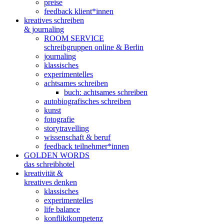
preise
feedback klient*innen
kreatives schreiben
& journaling
ROOM SERVICE
schreibgruppen online & Berlin
journaling
klassisches
experimentelles
achtsames schreiben
buch: achtsames schreiben
autobiografisches schreiben
kunst
fotografie
storytravelling
wissenschaft & beruf
feedback teilnehmer*innen
GOLDEN WORDS
das schreibhotel
kreativität &
kreatives denken
klassisches
experimentelles
life balance
konfliktkompetenz