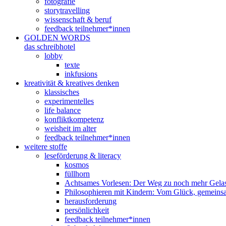
fotografie
storytravelling
wissenschaft & beruf
feedback teilnehmer*innen
GOLDEN WORDS
das schreibhotel
lobby
texte
inkfusions
kreativität & kreatives denken
klassisches
experimentelles
life balance
konfliktkompetenz
weisheit im alter
feedback teilnehmer*innen
weitere stoffe
leseförderung & literacy
kosmos
füllhorn
Achtsames Vorlesen: Der Weg zu noch mehr Gelas
Philosophieren mit Kindern: Vom Glück, gemeins
herausforderung
persönlichkeit
feedback teilnehmer*innen