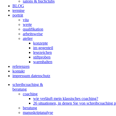
salons & buchclubs
BLOG
termine
porträt
vita
werte
qualifikation
arbeitsweise
atelier
konzepte
im gegenteil
lesezeichen
stiftproben
warmhalten
referenzen
kontakt
impressum datenschutz
schreibcoaching &
beratung
coaching
wie verläuft mein klassisches coaching?
26 situationen, in denen Sie von schreibcoaching p
beratung
manuskriptanalyse