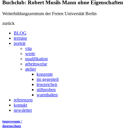
Buchclub: Robert Musils Mann ohne Eigenschaften
Weiterbildungszentrum der Freien Universität Berlin
zurück
BLOG
termine
porträt
vita
werte
qualifikation
arbeitsweise
atelier
konzepte
im gegenteil
lesezeichen
stiftproben
warmhalten
referenzen
kontakt
newsletter
impressum /
datenschutz