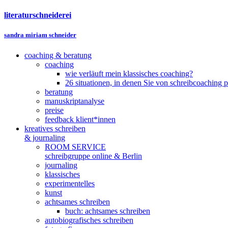
literaturschneiderei
sandra miriam schneider
coaching & beratung
coaching
wie verläuft mein klassisches coaching?
26 situationen, in denen Sie von schreibcoaching p
beratung
manuskriptanalyse
preise
feedback klient*innen
kreatives schreiben
& journaling
ROOM SERVICE
schreibgruppe online & Berlin
journaling
klassisches
experimentelles
kunst
achtsames schreiben
buch: achtsames schreiben
autobiografisches schreiben