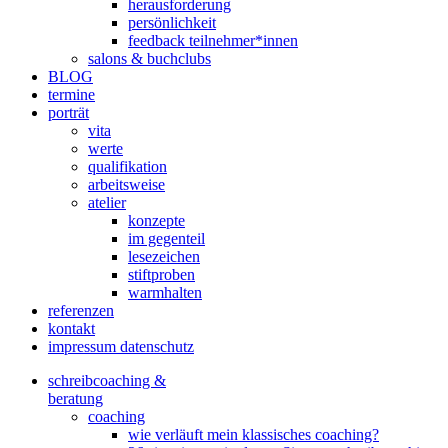
herausforderung
persönlichkeit
feedback teilnehmer*innen
salons & buchclubs
BLOG
termine
porträt
vita
werte
qualifikation
arbeitsweise
atelier
konzepte
im gegenteil
lesezeichen
stiftproben
warmhalten
referenzen
kontakt
impressum datenschutz
schreibcoaching &
beratung
coaching
wie verläuft mein klassisches coaching?