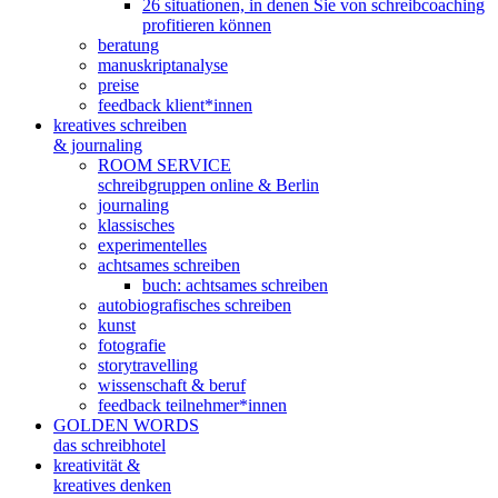
26 situationen, in denen Sie von schreibcoaching
profitieren können
beratung
manuskriptanalyse
preise
feedback klient*innen
kreatives schreiben
& journaling
ROOM SERVICE
schreibgruppen online & Berlin
journaling
klassisches
experimentelles
achtsames schreiben
buch: achtsames schreiben
autobiografisches schreiben
kunst
fotografie
storytravelling
wissenschaft & beruf
feedback teilnehmer*innen
GOLDEN WORDS
das schreibhotel
kreativität &
kreatives denken