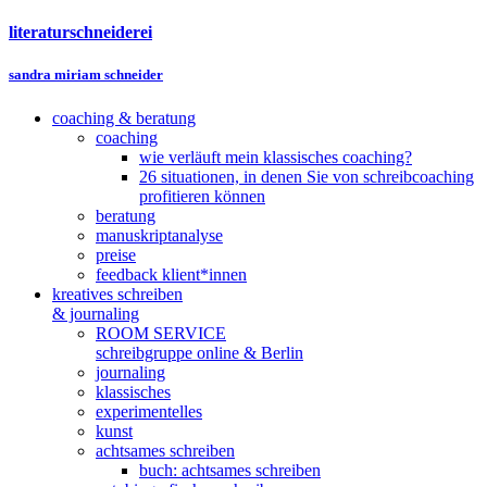
literaturschneiderei
sandra miriam schneider
coaching & beratung
coaching
wie verläuft mein klassisches coaching?
26 situationen, in denen Sie von schreibcoaching
profitieren können
beratung
manuskriptanalyse
preise
feedback klient*innen
kreatives schreiben
& journaling
ROOM SERVICE
schreibgruppe online & Berlin
journaling
klassisches
experimentelles
kunst
achtsames schreiben
buch: achtsames schreiben