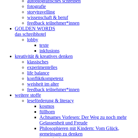
autobiografisches schreiben
fotografie
storytravelling
wissenschaft & beruf
feedback teilnehmer*innen
GOLDEN WORDS
das schreibhotel
lobby
texte
inkfusions
kreativität & kreatives denken
klassisches
experimentelles
life balance
konfliktkompetenz
weisheit im alter
feedback teilnehmer*innen
weitere stoffe
leseförderung & literacy
kosmos
füllhorn
Achtsames Vorlesen: Der Weg zu noch mehr
Gelassenheit und Freude
Philosophieren mit Kindern: Vom Glück,
gemeinsam zu denken