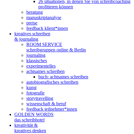
26 situationen, in denen Sie von schreibcoaching
profitieren können
beratung
manuskriptanalyse
preise
feedback klient*innen
kreatives schreiben
& journaling
ROOM SERVICE
schreibgruppen online & Berlin
journaling
klassisches
experimentelles
achtsames schreiben
buch: achtsames schreiben
autobiografisches schreiben
kunst
fotografie
storytravelling
wissenschaft & beruf
feedback teilnehmer*innen
GOLDEN WORDS
das schreibhotel
kreativität &
kreatives denken