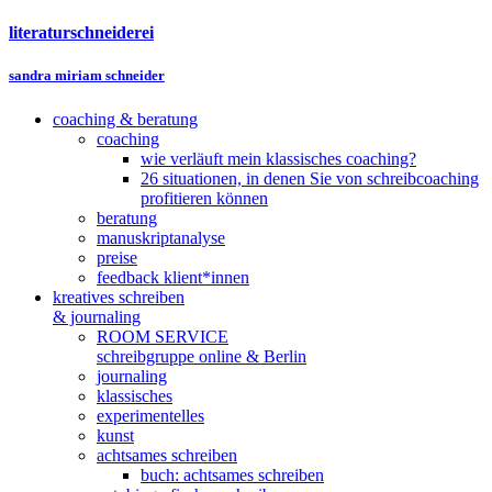
literaturschneiderei
sandra miriam schneider
coaching & beratung
coaching
wie verläuft mein klassisches coaching?
26 situationen, in denen Sie von schreibcoaching
profitieren können
beratung
manuskriptanalyse
preise
feedback klient*innen
kreatives schreiben
& journaling
ROOM SERVICE
schreibgruppe online & Berlin
journaling
klassisches
experimentelles
kunst
achtsames schreiben
buch: achtsames schreiben