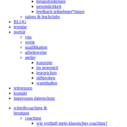
herausforderung
persönlichkeit
feedback teilnehmer*innen
salons & buchclubs
BLOG
termine
porträt
vita
werte
qualifikation
arbeitsweise
atelier
konzepte
im gegenteil
lesezeichen
stiftproben
warmhalten
referenzen
kontakt
impressum datenschutz
schreibcoaching &
beratung
coaching
wie verläuft mein klassisches coaching?