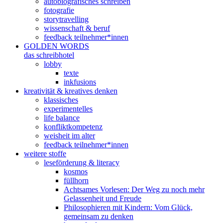
autobiografisches schreiben
fotografie
storytravelling
wissenschaft & beruf
feedback teilnehmer*innen
GOLDEN WORDS
das schreibhotel
lobby
texte
inkfusions
kreativität & kreatives denken
klassisches
experimentelles
life balance
konfliktkompetenz
weisheit im alter
feedback teilnehmer*innen
weitere stoffe
leseförderung & literacy
kosmos
füllhorn
Achtsames Vorlesen: Der Weg zu noch mehr
Gelassenheit und Freude
Philosophieren mit Kindern: Vom Glück,
gemeinsam zu denken