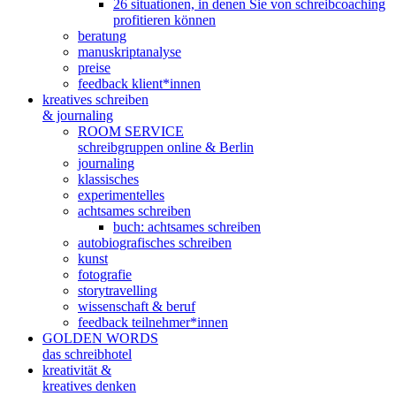
26 situationen, in denen Sie von schreibcoaching
profitieren können
beratung
manuskriptanalyse
preise
feedback klient*innen
kreatives schreiben
& journaling
ROOM SERVICE
schreibgruppen online & Berlin
journaling
klassisches
experimentelles
achtsames schreiben
buch: achtsames schreiben
autobiografisches schreiben
kunst
fotografie
storytravelling
wissenschaft & beruf
feedback teilnehmer*innen
GOLDEN WORDS
das schreibhotel
kreativität &
kreatives denken