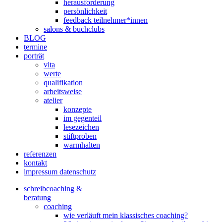
herausforderung
persönlichkeit
feedback teilnehmer*innen
salons & buchclubs
BLOG
termine
porträt
vita
werte
qualifikation
arbeitsweise
atelier
konzepte
im gegenteil
lesezeichen
stiftproben
warmhalten
referenzen
kontakt
impressum datenschutz
schreibcoaching &
beratung
coaching
wie verläuft mein klassisches coaching?