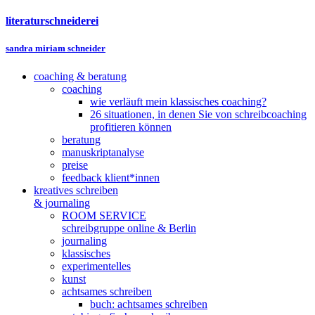
literaturschneiderei
sandra miriam schneider
coaching & beratung
coaching
wie verläuft mein klassisches coaching?
26 situationen, in denen Sie von schreibcoaching
profitieren können
beratung
manuskriptanalyse
preise
feedback klient*innen
kreatives schreiben
& journaling
ROOM SERVICE
schreibgruppe online & Berlin
journaling
klassisches
experimentelles
kunst
achtsames schreiben
buch: achtsames schreiben