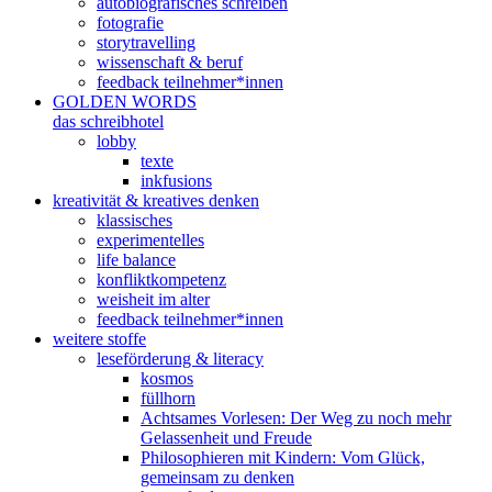
autobiografisches schreiben
fotografie
storytravelling
wissenschaft & beruf
feedback teilnehmer*innen
GOLDEN WORDS
das schreibhotel
lobby
texte
inkfusions
kreativität & kreatives denken
klassisches
experimentelles
life balance
konfliktkompetenz
weisheit im alter
feedback teilnehmer*innen
weitere stoffe
leseförderung & literacy
kosmos
füllhorn
Achtsames Vorlesen: Der Weg zu noch mehr
Gelassenheit und Freude
Philosophieren mit Kindern: Vom Glück,
gemeinsam zu denken