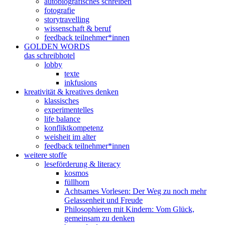
autobiografisches schreiben
fotografie
storytravelling
wissenschaft & beruf
feedback teilnehmer*innen
GOLDEN WORDS
das schreibhotel
lobby
texte
inkfusions
kreativität & kreatives denken
klassisches
experimentelles
life balance
konfliktkompetenz
weisheit im alter
feedback teilnehmer*innen
weitere stoffe
leseförderung & literacy
kosmos
füllhorn
Achtsames Vorlesen: Der Weg zu noch mehr
Gelassenheit und Freude
Philosophieren mit Kindern: Vom Glück,
gemeinsam zu denken