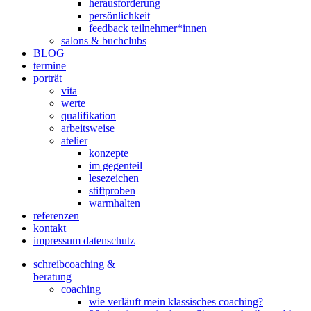
herausforderung
persönlichkeit
feedback teilnehmer*innen
salons & buchclubs
BLOG
termine
porträt
vita
werte
qualifikation
arbeitsweise
atelier
konzepte
im gegenteil
lesezeichen
stiftproben
warmhalten
referenzen
kontakt
impressum datenschutz
schreibcoaching &
beratung
coaching
wie verläuft mein klassisches coaching?