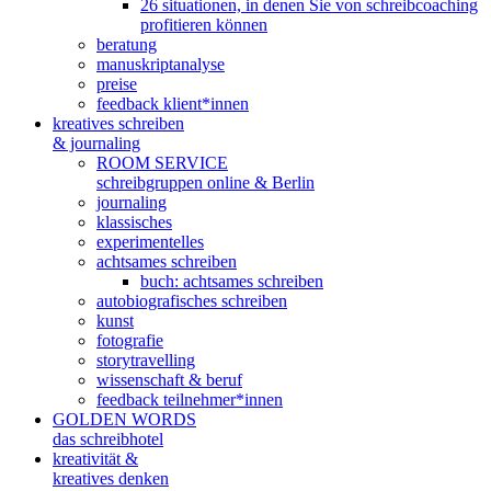
26 situationen, in denen Sie von schreibcoaching
profitieren können
beratung
manuskriptanalyse
preise
feedback klient*innen
kreatives schreiben
& journaling
ROOM SERVICE
schreibgruppen online & Berlin
journaling
klassisches
experimentelles
achtsames schreiben
buch: achtsames schreiben
autobiografisches schreiben
kunst
fotografie
storytravelling
wissenschaft & beruf
feedback teilnehmer*innen
GOLDEN WORDS
das schreibhotel
kreativität &
kreatives denken