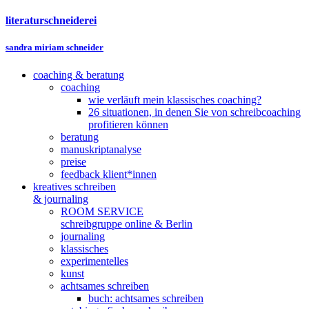
literaturschneiderei
sandra miriam schneider
coaching & beratung
coaching
wie verläuft mein klassisches coaching?
26 situationen, in denen Sie von schreibcoaching
profitieren können
beratung
manuskriptanalyse
preise
feedback klient*innen
kreatives schreiben
& journaling
ROOM SERVICE
schreibgruppe online & Berlin
journaling
klassisches
experimentelles
kunst
achtsames schreiben
buch: achtsames schreiben