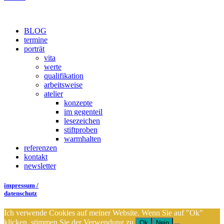
BLOG
termine
porträt
vita
werte
qualifikation
arbeitsweise
atelier
konzepte
im gegenteil
lesezeichen
stiftproben
warmhalten
referenzen
kontakt
newsletter
impressum /
datenschutz
Ich verwende Cookies auf meiner Website. Wenn Sie auf "Ok"
klicken, stimmen Sie der Verwendung zu.
Ok
Nein